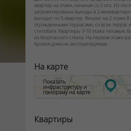
квартир на этаже, начиная со 2-ого.
Из лест
запроектированы выходы в 2 межквартирны
выходит по 5 квартир.
Фишки: на 2 этаже
8
огражденными террасами, со всех террас 
стилобата. Квартиры 3-10 этажа типовые, 
из безопасного стекла.
На первом этаже р
Кровля дома не эксплуатируемая
ООО "Твоя столицаконсалт", УНП 190285638
На карте
Договор на оказание риэлтерских услуг № 44
Показать
инфраструктуру и
панораму на карте
Квартиры