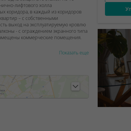
нично-лифтового холла
У
х коридора, в каждый из коридоров
 квартир – с собственными
есть выход на эксплуатируемую кровлю
балконы - с ограждением экранного типа
азмещены коммерческие помещения.
Показать еще
, лицензия №02240/129 от 06.09.06г.
7/6, от 04.09.2025