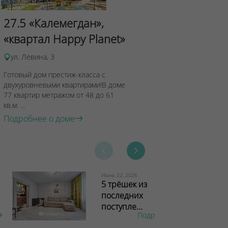
Сад Эрмит
27.5 «Калемегдан»,
ул.Лученка,4
«квартал Happy Planet»
Подробнее о 
ул. Левина, 3
Готовый дом престиж-класса с
двухуровневыми квартирами!В доме
77 квартир метражом от 48 до 61
кв.м. ...
Подробнее о доме
Июнь 22, 2026
5 трёшек из
последних
поступле...
Подробнее