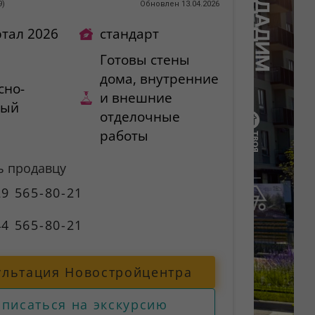
9
)
Обновлен 13.04.2026
ртал 2026
стандарт
Готовы стены
дома, внутренние
сно-
и внешние
ный
отделочные
работы
ь продавцу
9 565-80-21
4 565-80-21
ультация Новостройцентра
аписаться на экскурсию