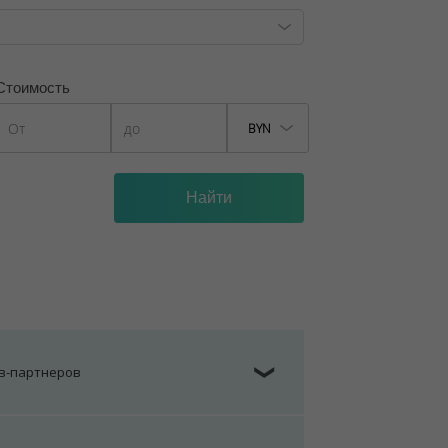
Стоимость
BYN
ов-партнеров
❯