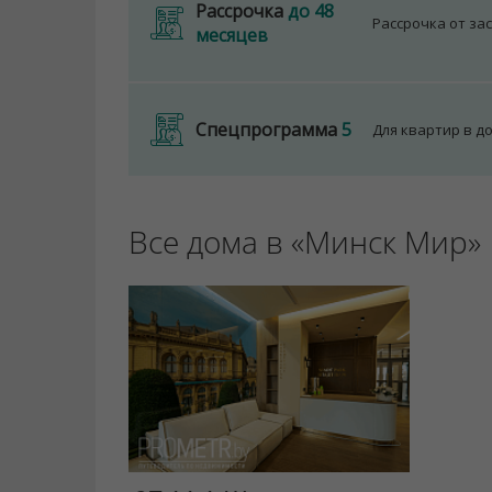
Рассрочка
до 48
Рассрочка от за
месяцев
Спецпрограмма
5
Для квартир в д
Все дома в «Минск Мир»