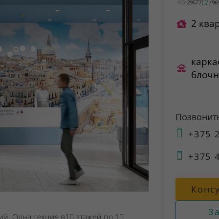
2
29577
(
/
96
2 ква
карка
блоч
Позвонит
+375 2
+375 4
Конс
З
й. Одна секция в10 этажей по 10