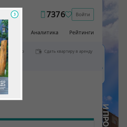
7376
Войти
2
Услуги
Аналитика
Рейтинги
иры у метро
Сдать квартиру в аренду