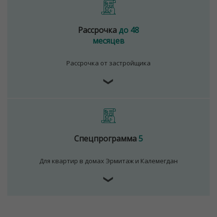
Рассрочка
до 48
месяцев
Рассрочка от застройщика
❯
Спецпрограмма
5
Для квартир в домах Эрмитаж и Калемегдан
Для обеспечения удобства пользователей сайта
используются cookies
❯
Принять
Отклонить