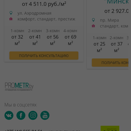
"Минск
от 4 511.0 руб./м²
от 2 927.0
ул. Аэродромная
комфорт, стандарт, престиж
пр. Мира
стандарт, ком
1-комн
2-комн
3-комн
4-комн
от 32
от 41
от 56
от 69
1-комн
2-комн
3
м²
м²
м²
м²
от 25
от 37
о
м²
м²
ПОЛУЧИТЬ КОНСУЛЬТАЦИЮ
ПОЛУЧИТЬ КОН
Мы в соцсетях