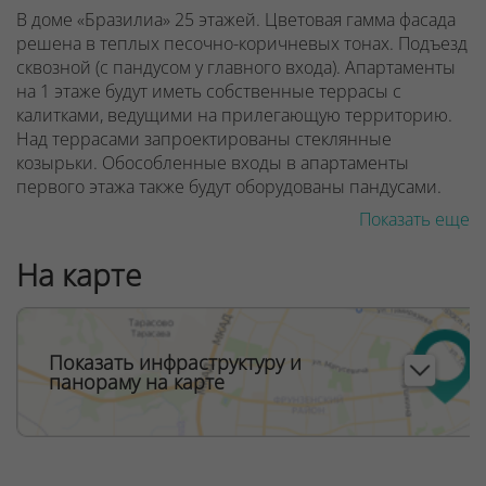
В доме «Бразилиа» 25 этажей. Цветовая гамма фасада
решена в теплых песочно-коричневых тонах. Подъезд
сквозной (с пандусом у главного входа). Апартаменты
на 1 этаже будут иметь собственные террасы с
калитками, ведущими на прилегающую территорию.
Над террасами запроектированы стеклянные
козырьки. Обособленные входы в апартаменты
первого этажа также будут оборудованы пандусами.
Показать еще
Предусмотрено дизайнерское лобби со стойкой
рецепции консьержа, местом отдыха для ожидающих
На карте
вас гостей. Фантазия дизайнеров вестибюля
«Бразилиа» погружает нас в атмосферу тропических
лесов. Она будет дополнена экзотическими живыми
растениями в кадках. Здесь есть санитарная комната с
Показать инфраструктуру и
пеленальным столиком для малышей.
панораму на карте
ООО "Твоя столицаконсалт", УНП 190285638, лицензия
№02240/129 от 06.09.06г.