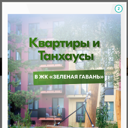
1
Скидки на новостройки, бонусы
Готовые новост
Главная
База новостроек Минска
«Минск Мир»
9.4 "Бразилиа", квартал "Южная Америка"
9.4 "Бразилиа", квартал
"Южная Америка"
от 0 BYN (0 USD)