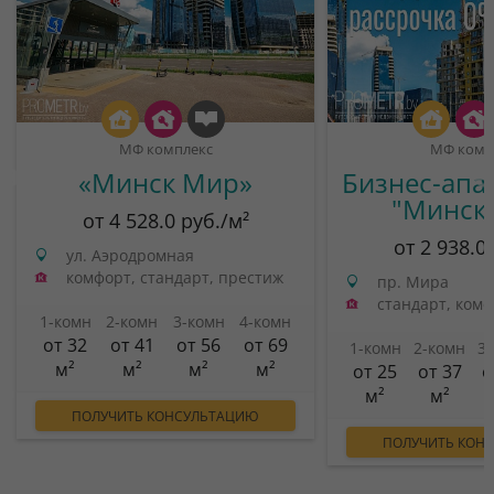
МФ комплекс
МФ комп
«Минск Мир»
Бизнес-апа
"Минск
от 4 528.0 руб./м²
от 2 938.0
ул. Аэродромная
комфорт, стандарт, престиж
пр. Мира
стандарт, ком
1-комн
2-комн
3-комн
4-комн
от 32
от 41
от 56
от 69
1-комн
2-комн
3
м²
м²
м²
м²
от 25
от 37
о
м²
м²
ПОЛУЧИТЬ КОНСУЛЬТАЦИЮ
ПОЛУЧИТЬ КОН