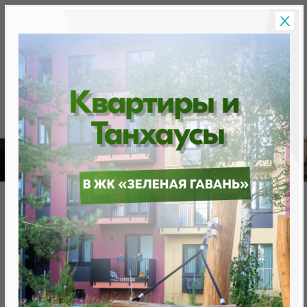
Скидки на новостройки, бонусы
Готовые новост
Главная
База новостроек Минска
«Минск Мир»
"Ереван", квартал "Евразия"
"Ереван", квартал "Евразия"
нет в продаже
Минск, Октябрьский, ул. Николы Теслы