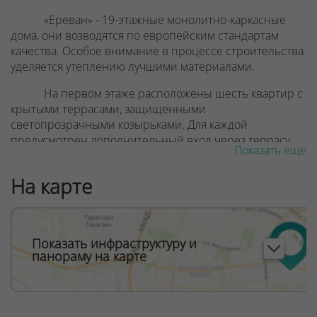
«Ереван» - 19-этажные монолитно-каркасные
дома, они возводятся по европейским стандартам
качества. Особое внимание в процессе строительства
уделяется утеплению лучшими материалами.
На первом этаже расположены шесть квартир с
крытыми террасами, защищенными
светопрозрачными козырьками. Для каждой
предусмотрен дополнительный вход через террасу.
Показать еще
Высота потолков в таких квартирах составляет 3,32
метра. На всех остальных этажах высотка потолков -
На карте
2,7 метра.
Квартиры в доме «Ереван» запроектированы «со
свободной планировкой», площадь варьируется от 28
Показать инфраструктуру и
до 72 метров. Коммуникации во всех помещениях
панораму на карте
запланированы возле основных несущих конструкций
и стен внеквартирного коридора, поэтому квартиры
легко объединить и организовать их перепланировку.
Возможна первичную консультацию дизайнеров. Во