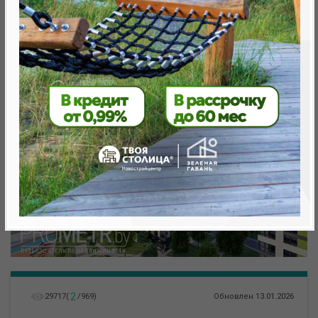
метро «Ковальская Слобода», 566 м
Объект реализован
2
29717
(
/
969
)
Обновлен 13.01.2026