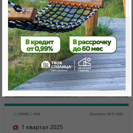
Минск, Октябрьский, ул. Леонида Щемелёва, 16
метро «Ковальская Слобода», 566 м
2
29508
(
/
969
)
Обновлен 28.07.2026
1 квартал 2025