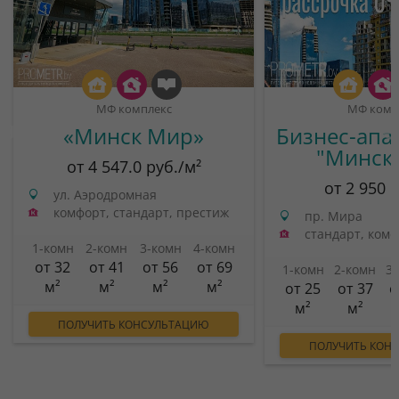
МФ комплекс
МФ комп
«Минск Мир»
Бизнес-апа
"Минск
от 4 547.0 руб./м²
от 2 950 
ул. Аэродромная
комфорт, стандарт, престиж
пр. Мира
стандарт, ком
1-комн
2-комн
3-комн
4-комн
от 32
от 41
от 56
от 69
1-комн
2-комн
3
м²
м²
м²
м²
от 25
от 37
о
м²
м²
ПОЛУЧИТЬ КОНСУЛЬТАЦИЮ
ПОЛУЧИТЬ КОН