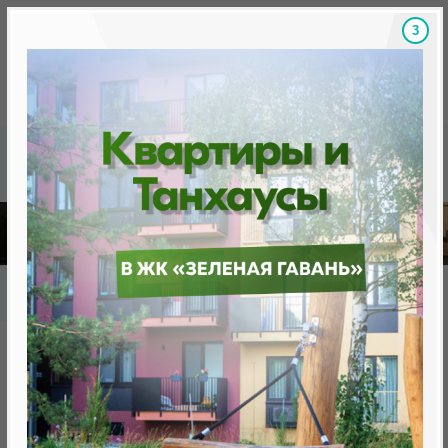
2
Скидки на новостройки, бонусы
Готовые новост
Главная
База новостроек Минска
«Минск Мир»
9.8 "Панама-Сити", квартал "Южная Америка"
9.8 "Панама-Сити", квартал
"Южная Америка"
нет в продаже