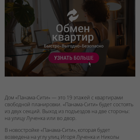
Дом «Панама-Сити» — это 19 этажей с квартирами
свободной планировки. «Панама-Сити» будет состоять
из двух секций. Выход из подъездов на две стороны:
на улицу Лученка или во двор.
В новостройке «Панама-Сити», которая будет
возведена на углу улиц Игоря Лученка и Николы