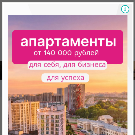
1
Скидки на новостройки, бонусы
Готовые новост
Главная
База новостроек Минска
«Минск Мир»
12.14 "Женева", квартал "Западная Европа"
12.14 "Женева", квартал
"Западная Европа"
нет в продаже