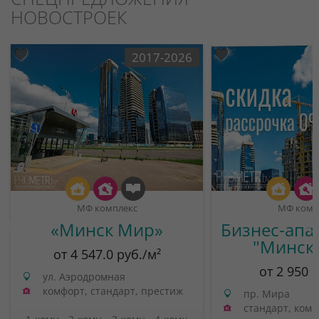
НОВОСТРОЕК
2017-2026
МФ комплекс
МФ комп
«Минск Мир»
Бизнес-апа
"Минск
от 4 547.0 руб./м²
от 2 950 
ул. Аэродромная
комфорт, стандарт, престиж
пр. Мира
стандарт, ком