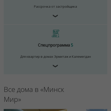
Рассрочка от застройщика
❯
Спецпрограмма
5
Для квартир в домах Эрмитаж и Калемегдан
❯
Для обеспечения удобства пользователей сайта
используются cookies
Принять
Все дома в «Минск
Отклонить
Мир»