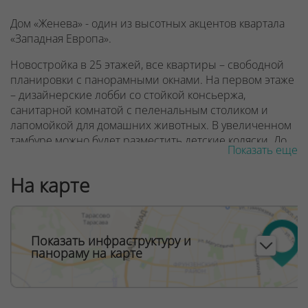
Дом «Женева» - один из высотных акцентов квартала
«Западная Европа».
Новостройка в 25 этажей, все квартиры – свободной
планировки с панорамными окнами. На первом этаже
– дизайнерские лобби со стойкой консьержа,
санитарной комнатой с пеленальным столиком и
лапомойкой для домашних животных. В увеличенном
тамбуре можно будет разместить детские коляски. До
Показать еще
квартир жителей доставят 3 скоростных лифта, один
из которых – панорамный.
На карте
В квартале «Западная Европа» в будущем появятся
детский сад и поликлиника, запроектированы
спортивные и десткие игровые площадки. Дом
Показать инфраструктуру и
Женева находится в шаговой доступности от
панораму на карте
строящейся станции метро Аэродромная и торгово-
развлекательного комплекса Avia mall.