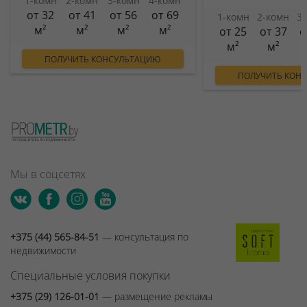
1-комн
2-комн
3-комн
4-комн
от 32
от 41
от 56
от 69
1-комн
2-комн
3
м²
м²
м²
м²
от 25
от 37
о
м²
м²
ПОЛУЧИТЬ КОНСУЛЬТАЦИЮ
ПОЛУЧИТЬ КОН
Мы в соцсетях
+375 (44) 565-84-51
— консультация по
недвижимости
Специальные условия покупки
+375 (29) 126-01-01
— размещение рекламы