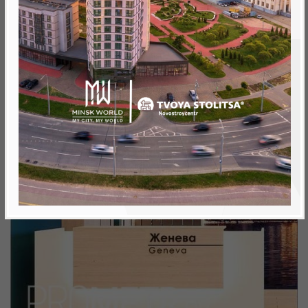
Минск, Октябрьский, ул. Жореса Алфёрова
метро «Ковальская Слобода», 566 м