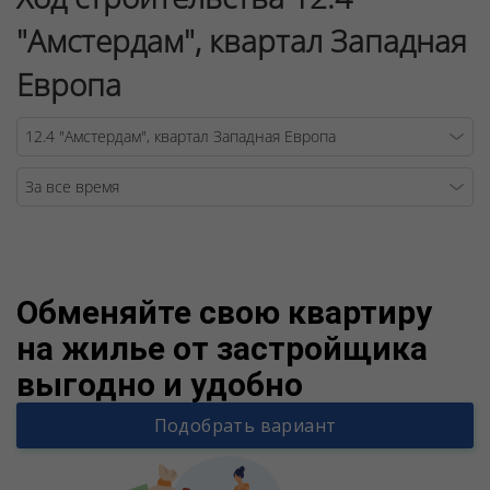
"Амстердам", квартал Западная
Европа
Warning
/v
Обменяйте свою квартиру
на жилье от застройщика
выгодно и удобно
Подобрать вариант