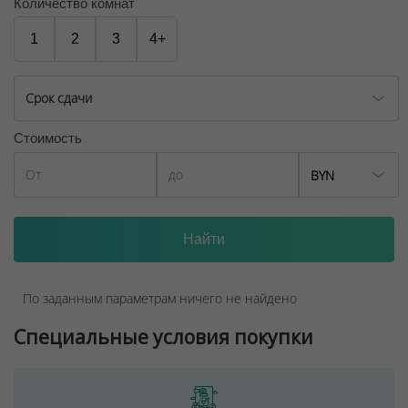
названный в честь первого аэропорта.
Количество комнат
ООО "Твоя столицаконсалт", УНП 190285638, лицензия
1
2
3
4+
№02240/129 от 06.09.06г.
Договор на оказание риэлтерских услуг № 449/6, от
Срок сдачи
04.09.2025
Стоимость
BYN
По заданным параметрам ничего не найдено
Специальные условия покупки