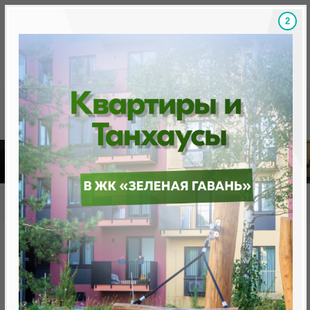
1
Скидки на новостройки, бонусы
Готовые новост
Главная
База новостроек Минска
«Минск Мир»
12.4 "Амстердам", квартал Западная Европа
12.4 "Амстердам", квартал
Западная Европа
нет в продаже