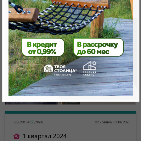
Минск, Октябрьский, ул. Леонида Щемелева
метро «Ковальская Слобода», 566 м
2
29154
(
/
969
)
Обновлен 01.06.2026
1 квартал 2024