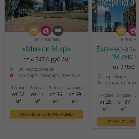
МФ комплекс
МФ комп
«Минск Мир»
Бизнес-апа
"Минск
от 4 547.0 руб./м²
от 2 950 
ул. Аэродромная
комфорт, стандарт, престиж
пр. Мира
стандарт, ком
1-комн
2-комн
3-комн
4-комн
от 32
от 41
от 56
от 69
1-комн
2-комн
3
м²
м²
м²
м²
от 25
от 37
о
м²
м²
ПОЛУЧИТЬ КОНСУЛЬТАЦИЮ
ПОЛУЧИТЬ КОН