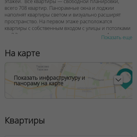
этажей. Все квартиры — свободной планировки,
всего 708 квартир. Панорамные окна и лоджии
наполнят квартиры светом и визуально расширят
пространство. На первом этаже расположатся
квартиры с собственным входом с улицы и потолками
до 3,3 м, а также коммерческие помещения. А на самых
Показать еще
высоких этажах — двухэтажные пентхаусы с открытой
террасой прямо на крыше дома.
На карте
ООО "Твоя столицаконсалт", УНП 190285638, лицензия
№02240/129 от 06.09.06г.
Показать инфраструктуру и
Договор на оказание риэлтерских услуг № 447/6, от
панораму на карте
04.09.2025
Квартиры