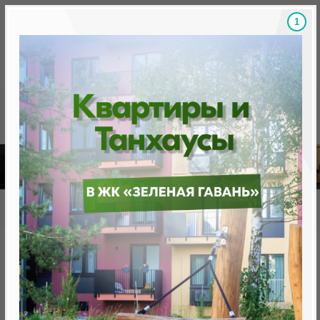
Скидки на новостройки, бонусы
Готовые новост
Главная
База новостроек Минска
«Минск Мир»
18.1 «Пекин», квартал "Чемпионов"
18.1 «Пекин», квартал
"Чемпионов"
нет в продаже