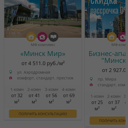
МФ комплекс
МФ комп
«Минск Мир»
Бизнес-апа
"Минск
от 4 511.0 руб./м²
от 2 927.0
ул. Аэродромная
комфорт, стандарт, престиж
пр. Мира
стандарт, ком
1-комн
2-комн
3-комн
4-комн
от 32
от 41
от 56
от 69
1-комн
2-комн
3
м²
м²
м²
м²
от 25
от 37
о
м²
м²
ПОЛУЧИТЬ КОНСУЛЬТАЦИЮ
ПОЛУЧИТЬ КОН