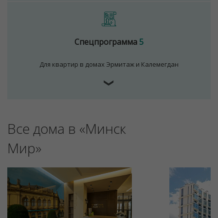
Спецпрограмма
5
Для квартир в домах Эрмитаж и Калемегдан
❯
Для обеспечения удобства пользователей сайта
используются cookies
Все дома в «Минск
Принять
Мир»
Отклонить