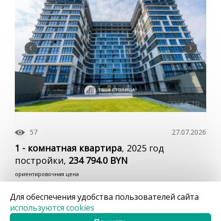
57
27.07.2026
1 - комнатная квартира
, 2025 год
постройки,
234 794.0 BYN
ориентировочная цена
Минск, Минская область, Жореса Алфёрова ул.,
Для обеспечения удобства пользователей сайта
22
используются cookies