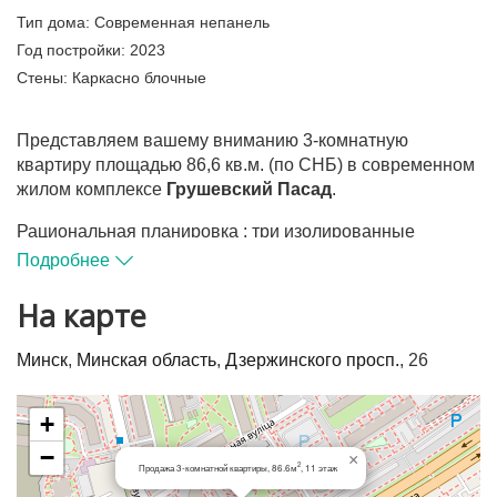
Тип дома:
Современная непанель
Год постройки:
2023
Стены:
Каркасно блочные
Представляем вашему вниманию 3-комнатную
квартиру площадью 86,6 кв.м. (по СНБ) в современном
жилом комплексе
Грушевский Пасад
.
Рациональная планировка : три изолированные
комнаты, просторная кухня. Окна выходят на две
Подробнее
противоположные стороны: восток и запад.
На карте
Это идеальный вариант для тех, кто ценит комфорт,
качество и близость к городской инфраструктуре.
Минск
,
Минская область
,
Дзержинского просп.
, 26
В квартире выполнен стильный и современный
дизайнерский ремонт. Каждый элемент интерьера
+
тщательно продуман. Установлены надежные
−
×
качественные окна с шумоизоляцией (REHAU).
2
Продажа 3-комнатной квартиры, 86.6м
, 11 этаж