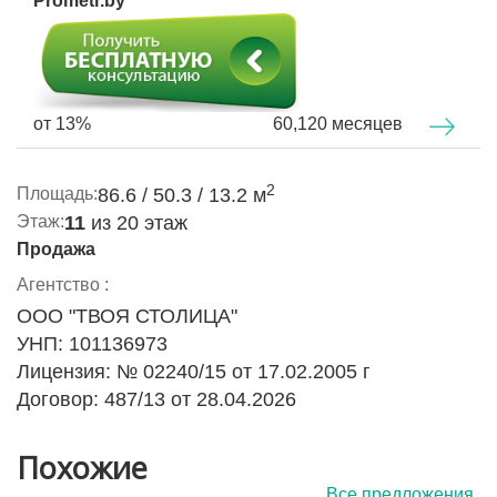
Prometr.by
Достаточно мест для хранения -два вместительных
шкафа-купе.
По всем комнатам разведено оптоволокно.
от 13%
60,120 месяцев
Мебель и бытовая техника входят в стоимость
квартиры!!!
2
Площадь:
86.6 / 50.3 / 13.2 м
Все новое -в квартире никто не проживал!!!
Этаж:
11
из 20 этаж
Продажа
Идеальная локация! Квартира находится у самого
выхода из станции метро «Грушевка», что
Агентство :
обеспечивает мгновенный доступ к транспорту. Район
ООО "ТВОЯ СТОЛИЦА"
отличается развитой инфраструктурой:
УНП: 101136973
Лицензия: № 02240/15 от 17.02.2005 г
Магазины, аптеки, банки и банкоматы в шаговой
доступности;
Договор: 487/13 от 28.04.2026
Салоны красоты, парикмахерские, рестораны и
уютные кафе;
Похожие
Детские сады, школы, музыкальная школа -
идеально для семей;
Все предложения