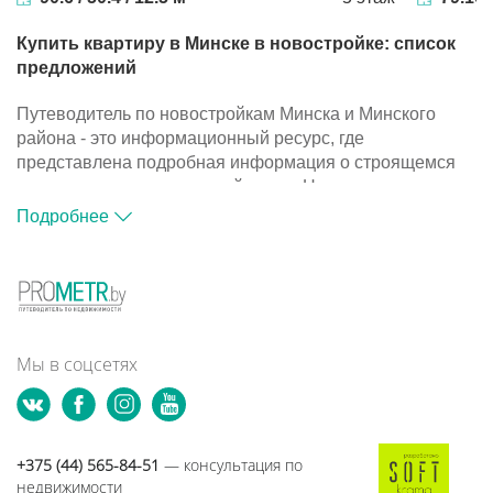
Купить квартиру в Минске в новостройке: список
предложений
Путеводитель по новостройкам Минска и Минского
района - это информационный ресурс, где
представлена подробная информация о строящемся
жилье и компаниях-застройщиках. На портале
размещена база объектов, с помощью которой вы
Подробнее
сможете подобрать подходящий вариант для покупки
квартиры в новостройке.
Путеводитель по новостройкам Минска и Минского
района - это информационный ресурс, где
представлена подробная информация о строящемся
жилье и компаниях-застройщиках. На портале
Мы в соцсетях
размещена база объектов, с помощью которой вы
сможете подобрать подходящий вариант для покупки
квартиры в новостройке.
+375 (44) 565-84-51
— консультация по
недвижимости