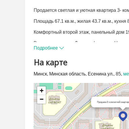
Продается светлая и уютная квартира 3- ком
Площадь 67.1 кв.м., жилая 43.7 кв.м., кухня 8
Комфортный второй этаж, панельный дом 19
Встроенная кухня. Два шкафа - купе. Нат
Подробнее
двери. В санузлах современная плитка. До
На карте
Тамбур на две квартиры, в тамбуре.
Расположение дома крайне удачное! Малинов
Минск
,
Минская область
,
Есенина ул.
, 85,
ме
комфортабельных и утопающих в зелени ра
инфраструктурой и общественным транспорт
+
минут на общественном транспорте! Транспо
−
Развитая инфраструктура, в шаговой доступ
Продажа 3-комнатной квартир
банки / банкоматы, аптеки, поликлиника № 
залы, рынок Максимус, где всегда можно п
фермеров, и многое другое.