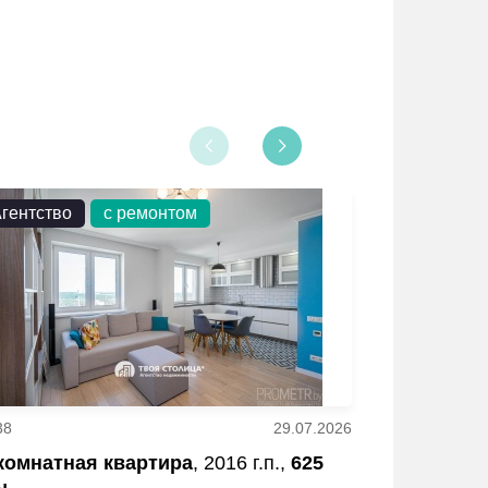
гентство
с ремонтом
Агентство
38
29.07.2026
42
 комнатная квартира
, 2016 г.п.,
625
3 - комнатн