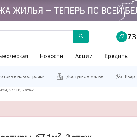
73
мерческая
Новости
Акции
Кредиты
йку"
Готовые новостройки
Доступное жильё
Кварт
2
иры, 67.1м
, 2 этаж
2