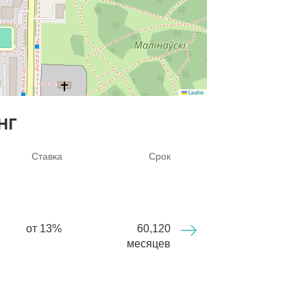
Leaflet
нг
Ставка
Срок
от 13%
60,120
месяцев