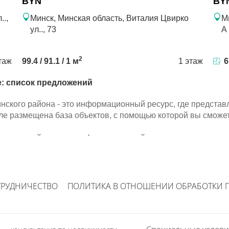
BYN
BY
..,
Минск, Минская область, Виталия Цвирко
М
ул.., 73
А
2
таж
99.4 / 91.1 / 1 м
1 этаж
6
е: список предложений
инского района - это информационный ресурс, где предст
ле размещена база объектов, с помощью которой вы сможе
инского района - это информационный ресурс, где предст
ле размещена база объектов, с помощью которой вы сможе
ТРУДНИЧЕСТВО
ПОЛИТИКА В ОТНОШЕНИИ ОБРАБОТКИ 