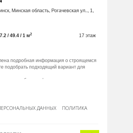
N
BYN
инск, Минская область, Рогачевская ул.., 1,
Минск, Минс
2
7.2 / 49.4 / 1 м
17 этаж
80.8 / 74.1 
авлена подробная информация о строящемся
те подобрать подходящий вариант для
авлена подробная информация о строящемся
те подобрать подходящий вариант для
ПЕРСОНАЛЬНЫХ ДАННЫХ
ПОЛИТИКА