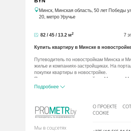
BYN
Минск, Минская область, 50 лет Победы ул
20, метро Уручье
2
82 / 45 / 13.2 м
7 э
Купить квартиру в Минске в новостройк
Путеводитель по новостройкам Минска и М
жилье и компаниях-застройщиках. На порта
покупки квартиры в новостройке.
Путеводитель по новостройкам Минска и М
жилье и компаниях-застройщиках. На порта
Подробнее
покупки квартиры в новостройке.
О ПРОЕКТЕ
СО
COOKIE
Мы в соцсетях