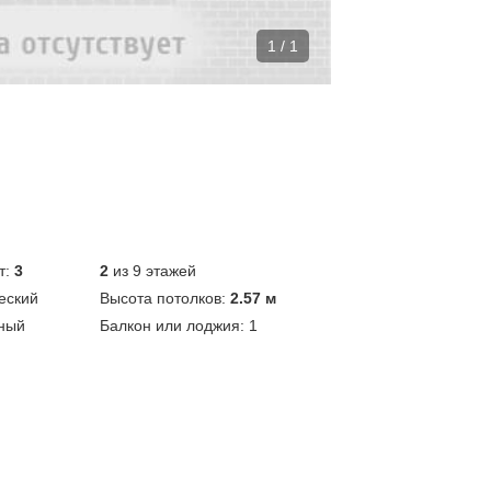
1 / 1
т:
3
2
из 9 этажей
еский
Высота потолков:
2.57 м
ный
Балкон или лоджия:
1