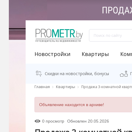
Новостройки
Квартиры
Ком
NEW "Узнай свою новостройку"
Аренда встроенных помещений
Продажа встроенных помещений
Классификация бизнес-центров
Аналитика рынка коммерческой недвижимости
Программа "Переезжаем в новостро
Калькулятор стоимости квартиры
Скидки на новостройки, бонусы
Главная
Квартиры
Продажа 3-комнатной кварт
Объявление находится в архиве!
0 просмотр
Обновлен 20.05.2026