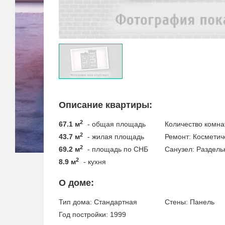
Описание квартиры:
2
67.1 м
- общая площадь
Количество комна
2
43.7 м
- жилая площадь
Ремонт:
Косметич
2
69.2 м
- площадь по СНБ
Санузел:
Раздель
2
8.9 м
- кухня
О доме:
Тип дома:
Стандартная
Стены:
Панель
Год постройки:
1999