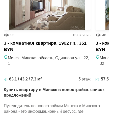
53
13.07.2026
48
3 - комнатная квартира
, 1982 г.п.,
351
3 - ком
BYN
BYN
Минск, Минская область, Одинцова ул.., 22,
Минск,
1
32
2
63.1 / 43.2 / 7.3 м
5 этаж
57.53 /
Купить квартиру в Минске в новостройке: список
предложений
Путеводитель по новостройкам Минска и Минского
района - это информационный ресурс, где