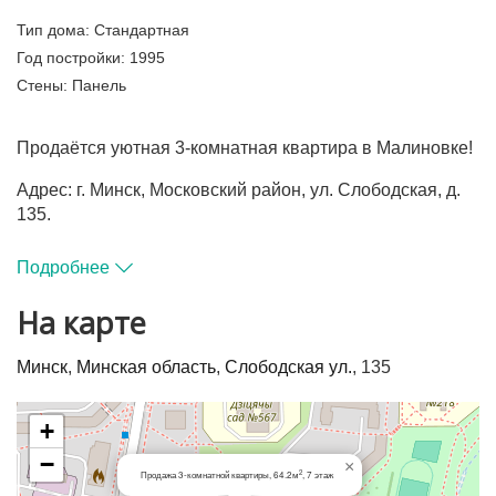
Тип дома:
Стандартная
Год постройки:
1995
Стены:
Панель
Продаётся уютная 3-комнатная квартира в Малиновке!
Адрес: г. Минск, Московский район, ул. Слободская, д.
135.
Основные характеристики:
Подробнее
Площадь: общая — 64.2 м² / жилая — 43.0 м² / кухня —
На карте
7.0 м² (Площадь по СНБ — 71.4 м²)
Санузел: раздельный (комфортно для большой семьи)
Минск
,
Минская область
,
Слободская ул.
, 135
Этаж: 7 из 9 (комфортный средний этаж, не угловая)
+
Дом: панельный, 1995 года постройки
−
×
2
Продажа 3-комнатной квартиры, 64.2м
, 7 этаж
Высота потолков: 2.54 м