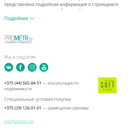
представлена подробная информация о строящемся
жилье и компаниях-застройщиках. На портале
размещена база объектов, с помощью которой вы
Подробнее
сможете подобрать подходящий вариант для покупки
квартиры в новостройке.
Путеводитель по новостройкам Минска и Минского
района - это информационный ресурс, где
представлена подробная информация о строящемся
жилье и компаниях-застройщиках. На портале
Мы в соцсетях
размещена база объектов, с помощью которой вы
сможете подобрать подходящий вариант для покупки
квартиры в новостройке.
+375 (44) 565-84-51
— консультация по
недвижимости
Специальные условия покупки
+375 (29) 126-01-01
— размещение рекламы
info@prometr.by