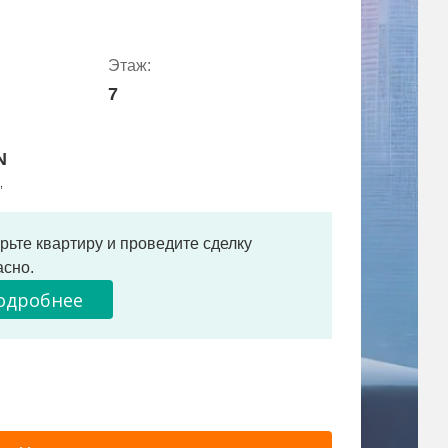
Этаж:
7
N
,
рьте квартиру и проведите сделку
асно.
одробнее