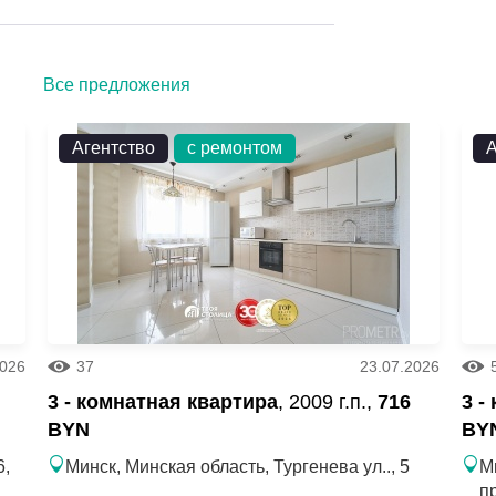
Все предложения
Агентство
с ремонтом
А
2026
37
23.07.2026
3 - комнатная квартира
, 2009 г.п.,
716
3 -
BYN
BY
6,
Минск, Минская область, Тургенева ул.., 5
М
п