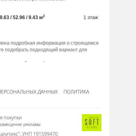
2
9.63 / 52.96 / 9.43 м
1 этаж
авлена подробная информация о строящемся
те подобрать подходящий вариант для
авлена подробная информация о строящемся
те подобрать подходящий вариант для
ПЕРСОНАЛЬНЫХ ДАННЫХ
ПОЛИТИКА
я покупки
азмещение рекламы
алитикс", УНП 191599470