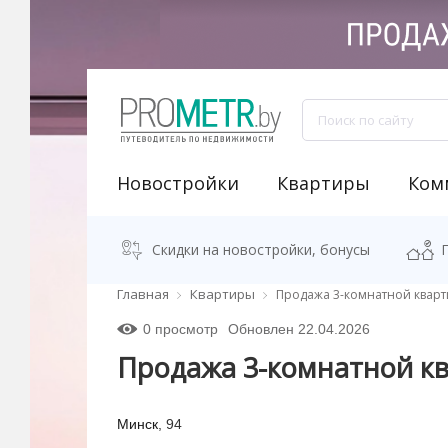
Новостройки
Квартиры
Ком
NEW "Узнай свою новостройку"
Аренда встроенных помещений
Продажа встроенных помещений
Классификация бизнес-центров
Аналитика рынка коммерческой недвижимости
Программа "Переезжаем в новостро
Калькулятор стоимости квартиры
Скидки на новостройки, бонусы
Главная
Квартиры
Продажа 3-комнатной кварт
0 просмотр
Обновлен 22.04.2026
Продажа 3-комнатной к
Минск
, 94