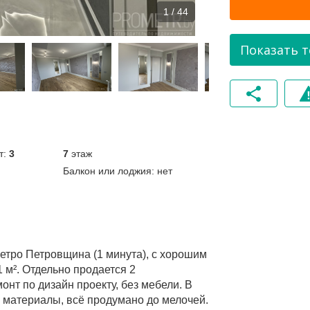
1 / 44
По
т:
3
7
этаж
Балкон или лоджия:
нет
етро Петровщина (1 минута), с хорошим
м². Отдельно продается 2
нт по дизайн проекту, без мебели. В
 материалы, всё продумано до мелочей.