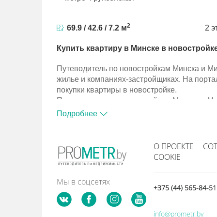
2
69.9 / 42.6 / 7.2 м
2 э
Купить квартиру в Минске в новостройк
Путеводитель по новостройкам Минска и М
жилье и компаниях-застройщиках. На порта
покупки квартиры в новостройке.
Путеводитель по новостройкам Минска и М
жилье и компаниях-застройщиках. На порта
Подробнее
покупки квартиры в новостройке.
О ПРОЕКТЕ
СО
COOKIE
Мы в соцсетях
+375 (44) 565-84-5
info@prometr.by