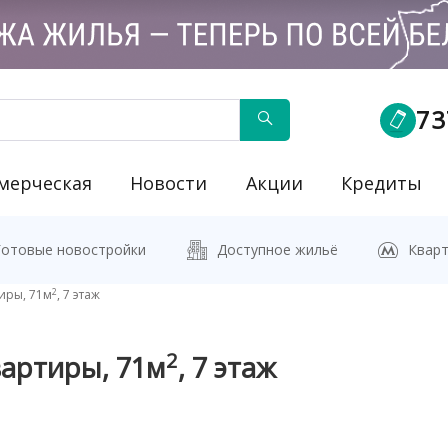
73
мерческая
Новости
Акции
Кредиты
йку"
Готовые новостройки
Доступное жильё
Кварт
2
иры, 71м
, 7 этаж
2
вартиры, 71м
, 7 этаж