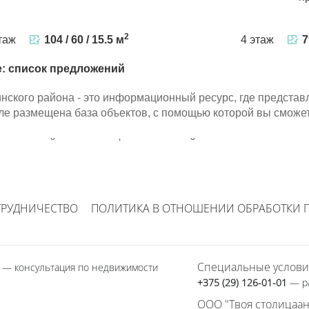
2
таж
104 / 60 / 15.5 м
4 этаж
7
е: список предложений
инского района - это информационный ресурс, где предст
ле размещена база объектов, с помощью которой вы сможе
инского района - это информационный ресурс, где предст
ле размещена база объектов, с помощью которой вы сможе
ТРУДНИЧЕСТВО
ПОЛИТИКА В ОТНОШЕНИИ ОБРАБОТКИ 
Специальные услови
1
— консультация по недвижимости
+375 (29) 126-01-01
— р
ООО "Твоя столицаан