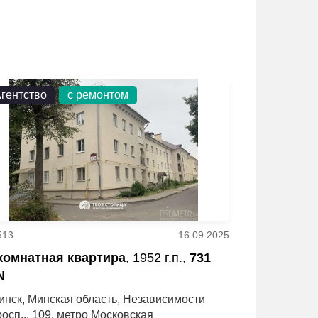
гентство
с ремонтом
513
16.09.2025
 комнатная квартира
, 1952 г.п.,
731
N
инск, Минская область, Независимости
росп.., 109, метро Московская