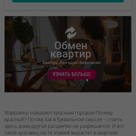
Марракеш называют красным городом.Почему
красный? Потому как в буквальном смысле – стоить
здесь дома другой расцветки не разрешается. И вот
такой красавец на 16 этажей вырастет в квартале