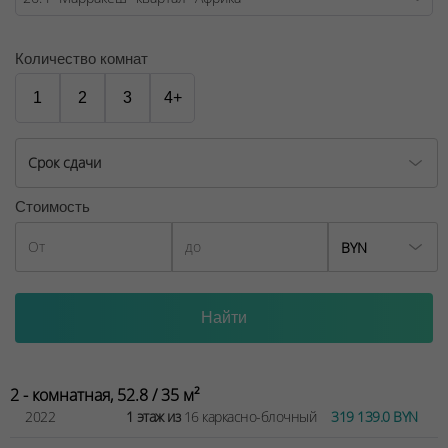
№02240/129 от 06.09.06г.
Договор на оказание риэлтерских услуг № 447/6, от
Количество комнат
04.09.2025
1
2
3
4+
Срок сдачи
Стоимость
BYN
2 - комнатная, 52.8 / 35 м²
2022
1 этаж из
16 каркасно-блочный
319 139.0 BYN