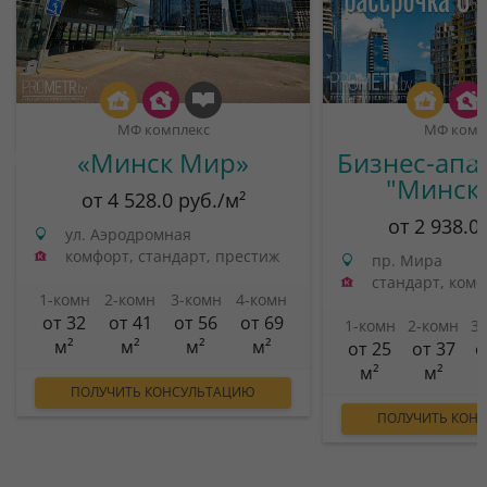
МФ комплекс
МФ комп
«Минск Мир»
Бизнес-апа
"Минск
от 4 528.0 руб./м²
от 2 938.0
ул. Аэродромная
комфорт, стандарт, престиж
пр. Мира
стандарт, ком
1-комн
2-комн
3-комн
4-комн
от 32
от 41
от 56
от 69
1-комн
2-комн
3
м²
м²
м²
м²
от 25
от 37
о
м²
м²
ПОЛУЧИТЬ КОНСУЛЬТАЦИЮ
ПОЛУЧИТЬ КОН