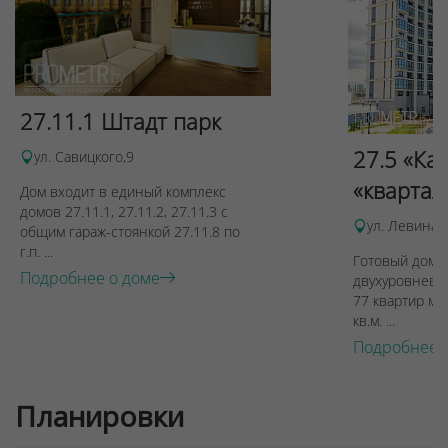
27.11.1 Штадт парк
27.5 «Ка
ул. Савицкого,9
«квартал
Дом входит в единый комплекс
Для обеспечения удобства пользователей сайта
домов 27.11.1, 27.11.2, 27.11.3 с
ул. Левина, 
используются cookies
общим гараж-стоянкой 27.11.8 по
г.п. ...
Принять
Готовый дом п
Подробнее о доме
двухуровневы
Отклонить
77 квартир ме
кв.м. ...
Подробнее 
Планировки