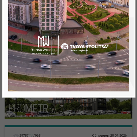
Минск, Октябрьский, Леонида Левина ул.
метро «Ковальская Слобода», 566 м
2
29787
(
/
969
)
Обновлен 28.07.2026