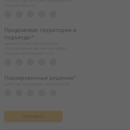
(Школы, сады, магазины, медицинские
учреждения и т.п.)
Придомовая территория и
подъезды
*
(дворы без авто, велопарковки,
оборудованные детские площадки,
спортивные площадки и т.п.)
Планировочные решения
*
(удобство планировок, практичность)
ОТПРАВИТЬ