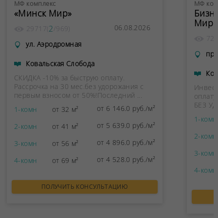
МФ комплекс
МФ ком
«Минск Мир»
Бизн
Мир"
06.08.2026
2
29717
(
/
969
)
72
ул. Аэродромная
пр.
Ковальская Слобода
Ков
СКИДКА -10% за быструю оплату.
Рассрочка на 30 мес.без удорожания с
Инвест
первым взносом от 50%!Последний ...
оплату
БЕЗ УД
от 6 146.0 руб./м²
1-комн
от 32 м²
1-комн
от 5 639.0 руб./м²
2-комн
от 41 м²
2-комн
от 4 896.0 руб./м²
3-комн
от 56 м²
3-комн
от 4 528.0 руб./м²
4-комн
от 69 м²
4-комн
ПОЛУЧИТЬ КОНСУЛЬТАЦИЮ