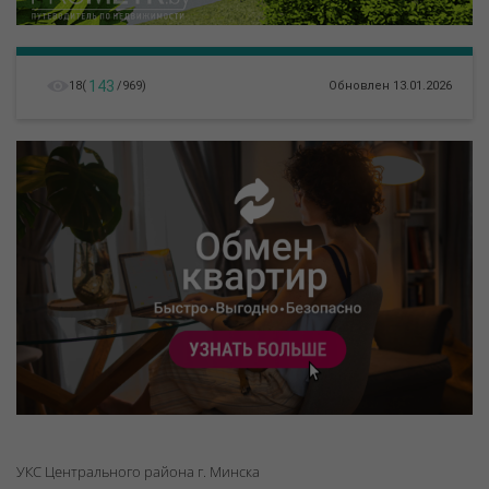
143
18
(
/
969
)
Обновлен 13.01.2026
УКС Центрального района г. Минска