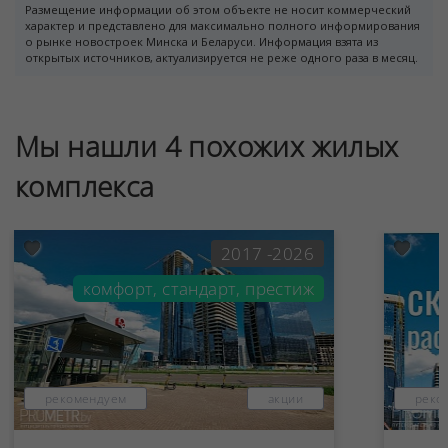
Размещение информации об этом объекте не носит коммерческий
характер и представлено для максимально полного информирования
о рынке новостроек Минска и Беларуси. Информация взята из
открытых источников, актуализируется не реже одного раза в месяц.
Мы нашли 4 похожих жилых
комплекса
2017 -2026
комфорт, стандарт, престиж
рекомендуем
акции
реко