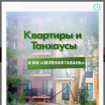
2
Скидки на новостройки, бонусы
Готовые новост
Главная
База новостроек Минска
в границах ул. Пригородной, Гая
Жилой дом в границах ул.
Пригородной, Гая
нет в продаже