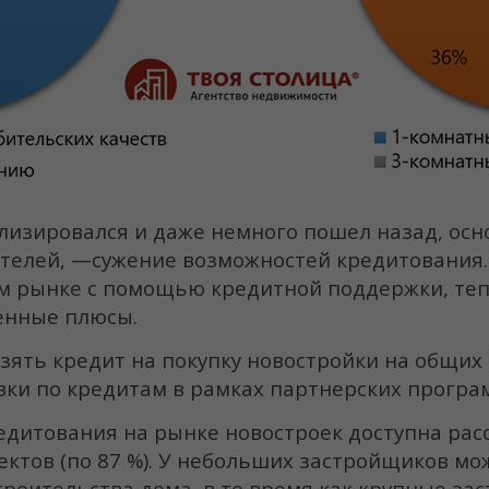
илизировался и даже немного пошел назад, ос
елей, —сужение возможностей кредитования. В
ом рынке с помощью кредитной поддержки, те
ленные плюсы.
зять кредит на покупку новостройки на общих
вки по кредитам в рамках партнерских програ
едитования на рынке новостроек доступна рас
ктов (по 87 %). У небольших застройщиков мо
троительства дома, в то время как крупные з