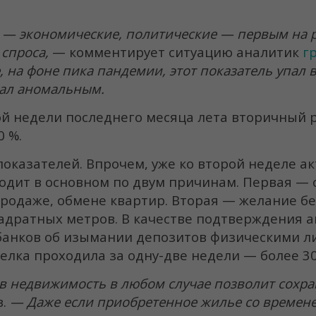
 — экономические, политические — первым на
 спроса,
— комментирует ситуацию аналитик
г
, на фоне пика пандемии, этот показатель упал 
тал аномальным.
ой недели последнего месяца лета вторичный 
 %.
показателей. Впрочем, уже ко второй неделе а
сходит в основном по двум причинам. Первая 
продаже, обмене квартир. Вторая — желание бе
вадратных метров. В качестве подтверждения 
банков об изымании депозитов физическими л
делка проходила за одну-две недели — более 3
 недвижимость в любом случае позволит сохра
в.
— Даже если приобретенное жилье со времене