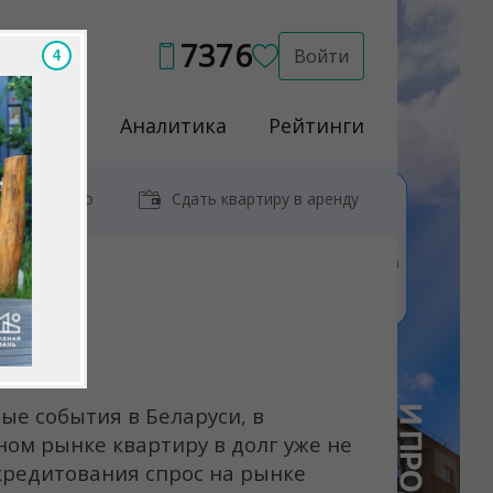
7376
Войти
3
Услуги
Аналитика
Рейтинги
иры у метро
Сдать квартиру в аренду
е события в Беларуси, в
ном рынке квартиру в долг уже не
 кредитования спрос на рынке