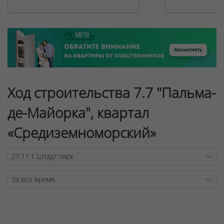
Ход строительства 7.7 "Пальма-
де-Майорка", квартал
«Средиземноморский»
Warning
/v