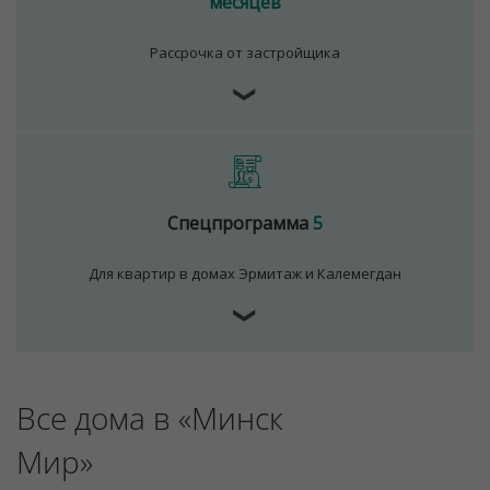
месяцев
Рассрочка от застройщика
Для обеспечения удобства пользователей сайта
❯
используются cookies
Принять
Отклонить
Спецпрограмма
5
Для квартир в домах Эрмитаж и Калемегдан
❯
Все дома в «Минск
Мир»