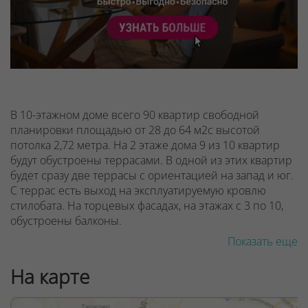
В 10-этажном доме всего 90 квартир свободной
планировки площадью от 28 до 64 м2с высотой
потолка 2,72 метра. На 2 этаже дома 9 из 10 квартир
будут обустроены террасами. В одной из этих квартир
будет сразу две террасы с ориентацией на запад и юг.
С террас есть выход на эксплуатируемую кровлю
стилобата. На торцевых фасадах, на этажах с 3 по 10,
обустроены балконы.
Показать еще
При входе в подъезд редусмотрено всего несколько
ступеней и пандус для мам с колясками и лиц с
На карте
ограниченными возможностями. Внутри дома - будет
просторное (более 50 м2) дизайнерское лобби с
высокими потолками, а стены украсит впечатляющая