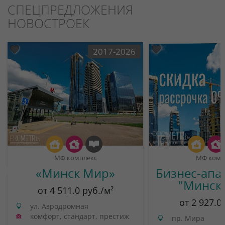
СПЕЦПРЕДЛОЖЕНИЯ
НОВОСТРОЕК
2017-2026
МФ комплекс
МФ комп
«Минск Мир»
Бизнес-апа
"Минск
от 4 511.0 руб./м²
от 2 927.0
ул. Аэродромная
комфорт, стандарт, престиж
пр. Мира