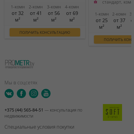
стандарт, ком
1-комн
2-комн
3-комн
4-комн
от 32
от 41
от 56
от 69
1-комн
2-комн
3
м²
м²
м²
м²
от 25
от 37
о
м²
м²
ПОЛУЧИТЬ КОНСУЛЬТАЦИЮ
ПОЛУЧИТЬ КОН
Мы в соцсетях
+375 (44) 565-84-51
— консультация по
недвижимости
Специальные условия покупки