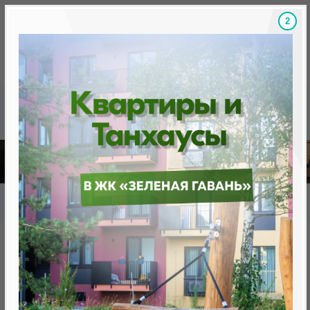
1
Скидки на новостройки, бонусы
Готовые новост
Главная
База новостроек Минска
«Минск Мир»
7.7 "Пальма-де-Майорка", квартал «Средиземноморский»
7.7 "Пальма-де-Майорка",
квартал «Средиземноморский»
нет в продаже