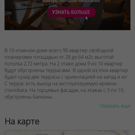
В 10-этажном доме всего 90 квартир свободной
планировки площадью от 28 до 64 м2с высотой
потолка 2,72 метра. На 2 этаже дома 9 из 10 квартир
будут обустроены террасами. В одной из этих квартир
будет сразу две террасы с ориентацией на запад и юг.
С террас есть выход на эксплуатируемую кровлю
стилобата. На торцевых фасадах, на этажах с 3 по 10,
обустроены балконы.
Показать еще
При входе в подъезд редусмотрено всего несколько
ступеней и пандус для мам с колясками и лиц с
На карте
ограниченными возможностями. Внутри дома - будет
просторное (более 50 м2) дизайнерское лобби с
высокими потолками, а стены украсит впечатляющая