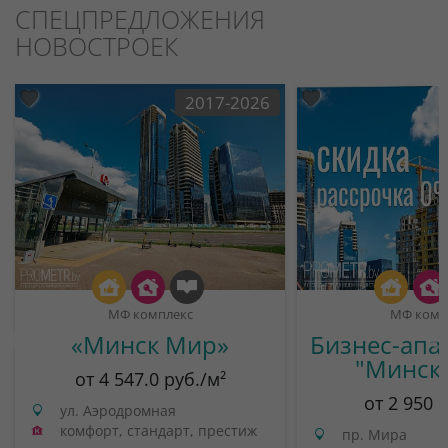
СПЕЦПРЕДЛОЖЕНИЯ
НОВОСТРОЕК
2017-2026
МФ комплекс
МФ комп
«Минск Мир»
Бизнес-апа
"Минск
от 4 547.0 руб./м²
от 2 950 
ул. Аэродромная
комфорт, стандарт, престиж
пр. Мира