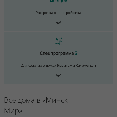
месяцев
Рассрочка от застройщика
Для обеспечения удобства пользователей сайта
❯
используются cookies
Принять
Отклонить
Спецпрограмма
5
Для квартир в домах Эрмитаж и Калемегдан
❯
Все дома в «Минск
Мир»