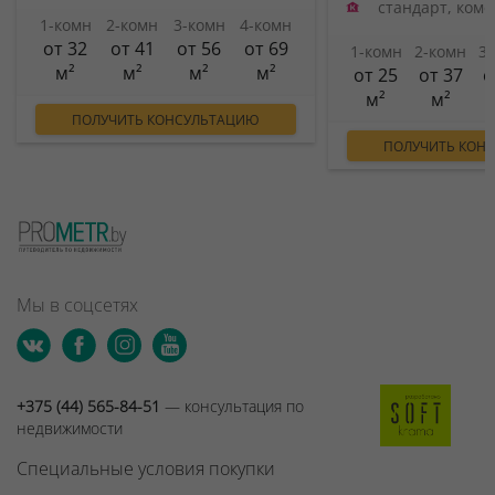
стандарт, ком
1-комн
2-комн
3-комн
4-комн
от 32
от 41
от 56
от 69
1-комн
2-комн
3
м²
м²
м²
м²
от 25
от 37
о
м²
м²
ПОЛУЧИТЬ КОНСУЛЬТАЦИЮ
ПОЛУЧИТЬ КОН
Мы в соцсетях
+375 (44) 565-84-51
— консультация по
недвижимости
Специальные условия покупки