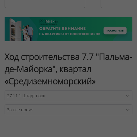
Ход строительства 7.7 "Пальма-
де-Майорка", квартал
«Средиземноморский»
Warning
/v