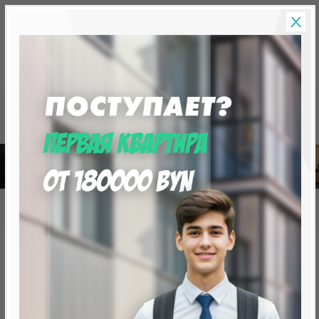
Скидки на новостройки, бонусы
Готовые новост
Главная
База новостроек Минска
«Минск Мир»
7.7 "Пальма-де-Майорка", квартал «Средиземноморский»
7.7 "Пальма-де-Майорка",
квартал «Средиземноморский»
нет в продаже