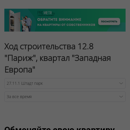
Ход строительства 12.8
"Париж", квартал "Западная
Европа"
Warning
/v
Обменяйте свою квартиру