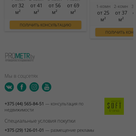
от 32
от 41
от 56
от 69
1-комн
2-комн
3
м²
м²
м²
м²
от 25
от 37
о
м²
м²
ПОЛУЧИТЬ КОНСУЛЬТАЦИЮ
ПОЛУЧИТЬ КОН
Мы в соцсетях
+375 (44) 565-84-51
— консультация по
недвижимости
Специальные условия покупки
+375 (29) 126-01-01
— размещение рекламы