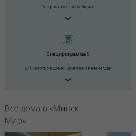
Рассрочка от застройщика
❯
Для обеспечения удобства пользователей сайта
используются cookies
Принять
Отклонить
Спецпрограмма
5
Для квартир в домах Эрмитаж и Калемегдан
❯
Все дома в «Минск
Мир»