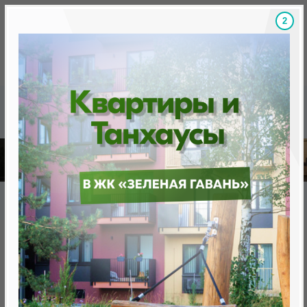
1
Скидки на новостройки, бонусы
Готовые новост
Главная
База новостроек Минска
«Минск Мир»
12.8 "Париж", квартал "Западная Европа"
12.8 "Париж", квартал
"Западная Европа"
нет в продаже