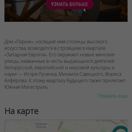
Дом «Париж», носящий имя столицы высокого
искусства, возводится в строящемся квартале
«Западная Европа». Его окружают новые минские
улицы, названные в честь выдающихся деятелей
белорусской, европейской и мировой культуры и
науки — Игоря Лученка, Михаила Савицкого, Жореса
Алфёрова. К этому кварталу будущего также прилегает
Южная Магистраль.
Показать еще
Если вы давно мечтали экономить время, находя все
необходимые объекты рядом с домом, вам
На карте
обязательно стоит выбрать для себя Минск Мир.
Каждый квартал комплекса создаётся в передовой
градостроительной концепции «15-минутный город»,
которая ещё вчера могла показаться фантастикой.