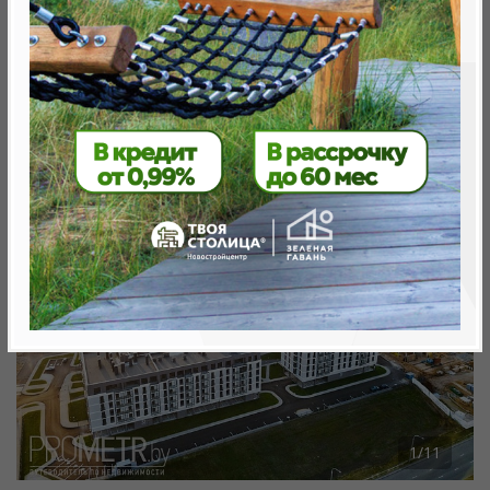
Минск, Центральный, ул.Тимирязева
Объект реализован
Смотреть видеообзор
1
/
11