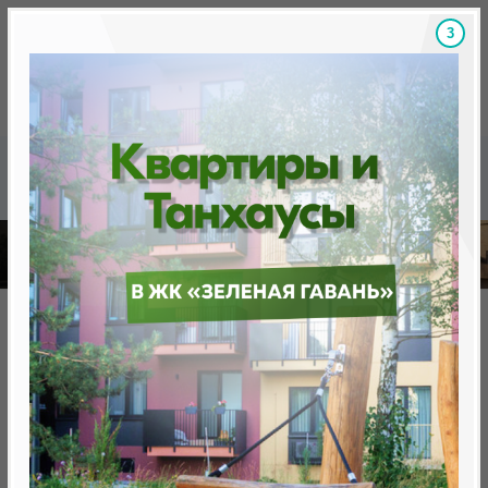
2
Скидки на новостройки, бонусы
Готовые новост
Главная
База новостроек Минска
«Олимпик Парк»
Жилой комплекс «Олимпик
Парк»
нет в продаже