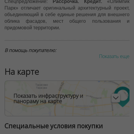
Спецпредложение:
Рассрочка. Кредит.
«Олимпик
Парк» отличает оригинальный архитектурный проект,
объединяющий в себе единые решения для внешнего
облика фасадов, мест общего пользования и
придомовой территории.
............................................................................................................
В помощь покупателю:
Показать еще
узнайте,
как продать свою квартиру дороже
для
покупки новостройки взамен.
На карте
БЕСПЛАТНЫЕ КОНСУЛЬТАЦИИ ПО ПРОДАЖЕ
............................................................................................................
Показать инфраструктуру и
панораму на карте
Экологичность, близость к природному заказнику и
водоему, комфортная и продуманная инфраструктура в
сочетании с авторским архитектурным стилем создают
атмосферу семейного квартала нового формата
live-
Специальные условия покупки
work-enjoy
. Из-за уникальности месторасположения