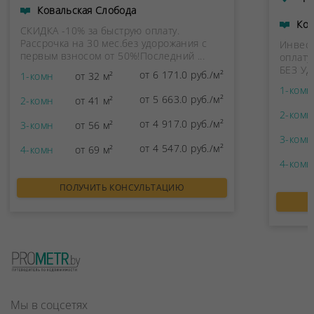
Ковальская Слобода
Ков
СКИДКА -10% за быструю оплату.
Рассрочка на 30 мес.без удорожания с
Инвест
первым взносом от 50%!Последний ...
оплату
БЕЗ УД
от 6 171.0 руб./м²
1-комн
от 32 м²
1-комн
от 5 663.0 руб./м²
2-комн
от 41 м²
2-комн
от 4 917.0 руб./м²
3-комн
от 56 м²
3-комн
от 4 547.0 руб./м²
4-комн
от 69 м²
4-комн
ПОЛУЧИТЬ КОНСУЛЬТАЦИЮ
Мы в соцсетях