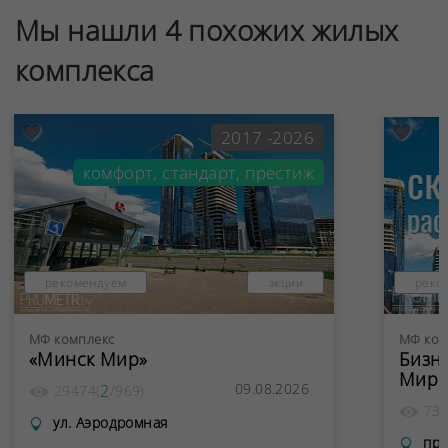
Мы нашли 4 похожих жилых
комплекса
2017 -2026
комфорт, стандарт, престиж
рекомендуем
акции
реко
МФ комплекс
МФ ком
«Минск Мир»
Бизн
Мир"
09.08.2026
2
29474
(
/
969
)
73
ул. Аэродромная
пр.