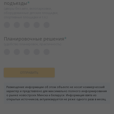
подъезды
*
(дворы без авто, велопарковки,
оборудованные детские площадки,
спортивные площадки и т.п.)
Планировочные решения
*
(удобство планировок, практичность)
ОТПРАВИТЬ
Размещение информации об этом объекте не носит коммерческий
характер и представлено для максимально полного информирования
о рынке новостроек Минска и Беларуси. Информация взята из
открытых источников, актуализируется не реже одного раза в месяц.