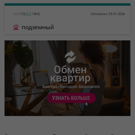
62
172
(
/
969
)
Обновлен 29.01.2026
подземный