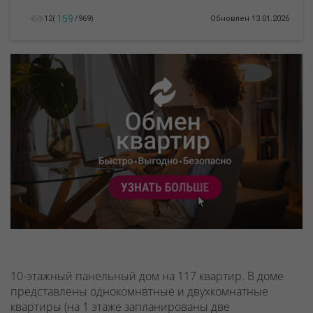
159
12
(
/
969
)
Обновлен 13.01.2026
10-этажный панельный дом на 117 квартир. В доме
представлены однокомнвтные и двухкомнатные
квартиры (на 1 этаже запланированы две