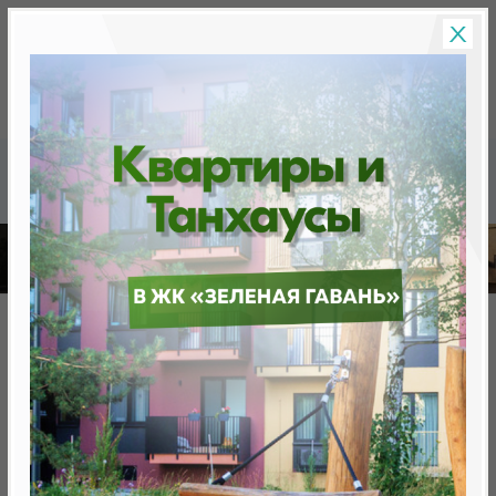
Скидки на новостройки, бонусы
Готовые новост
Главная
База новостроек Минска
на ул. Ю. Семеняко
Жилой дом на ул. Ю. Семеняко
нет в продаже
Минск, Фрунзенский, ул. Семеняко