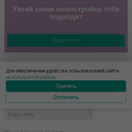
Узнай какая новостройка тебе
подходит
Пройти тест
ОЦЕНИТЕ ЖД НА УЛ. Ю.
Для обеспечения удобства пользователей сайта
СЕМЕНЯКО
используются cookies
Принять
АВТОРИЗАЦИЯ
Отклонить
Выберите Ваш статус
*