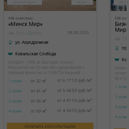
рекомендуем
акции
реко
МФ комплекс
МФ ком
«Минск Мир»
Бизн
Мир"
08.08.2026
2
29512
(
/
969
)
73
ул. Аэродромная
пр.
Ковальская Слобода
Ков
СКИДКА -10% за быструю оплату.
Рассрочка на 30 мес.без удорожания с
Инвест
первым взносом от 50%!Последний ...
оплату
БЕЗ УД
от 6 171.0 руб./м²
1-комн
от 32 м²
1-комн
от 5 663.0 руб./м²
2-комн
от 41 м²
2-комн
от 4 917.0 руб./м²
3-комн
от 56 м²
3-комн
от 4 547.0 руб./м²
4-комн
от 69 м²
4-комн
ПОЛУЧИТЬ КОНСУЛЬТАЦИЮ