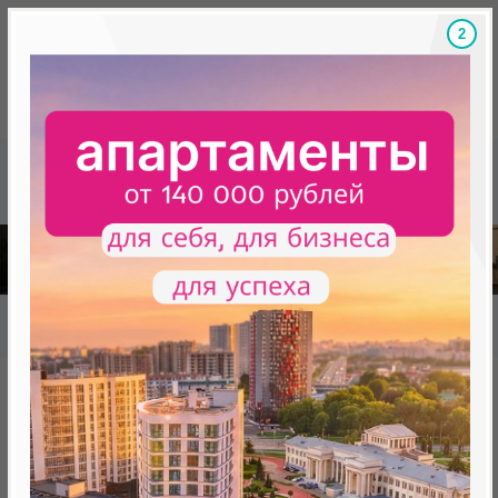
Скидки на новостройки, бонусы
Готовые новост
Главная
База новостроек Минска
«Минск Мир»
12.8 "Париж", квартал "Западная Европа"
12.8 "Париж", квартал
"Западная Европа"
нет в продаже