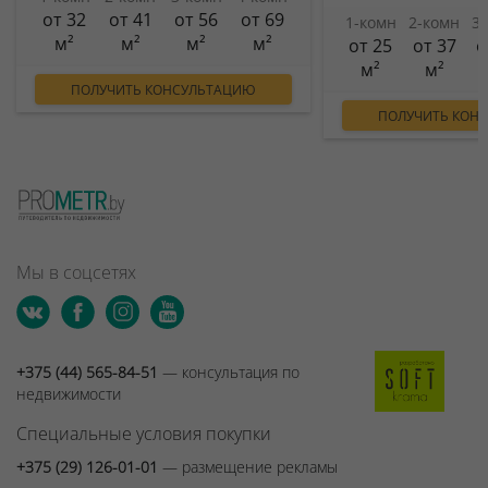
от 32
от 41
от 56
от 69
1-комн
2-комн
3
м²
м²
м²
м²
от 25
от 37
о
м²
м²
ПОЛУЧИТЬ КОНСУЛЬТАЦИЮ
ПОЛУЧИТЬ КОН
Мы в соцсетях
+375 (44) 565-84-51
— консультация по
недвижимости
Специальные условия покупки
+375 (29) 126-01-01
— размещение рекламы