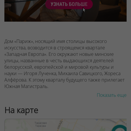
Дом «Париж», носящий имя столицы высокого
искусства, возводится в строящемся квартале
«Западная Европа». Его окружают новые минские
улицы, названные в честь выдающихся деятелей
белорусской, европейской и мировой культуры и
науки — Игоря Лученка, Михаила Савицкого, Жореса
Алфёрова. К этому кварталу будущего также прилегает
Южная Магистраль.
Показать еще
Если вы давно мечтали экономить время, находя все
необходимые объекты рядом с домом, вам
На карте
обязательно стоит выбрать для себя Минск Мир.
Каждый квартал комплекса создаётся в передовой
градостроительной концепции «15-минутный город»,
которая ещё вчера могла показаться фантастикой.