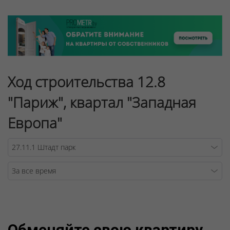
Ход строительства 12.8
"Париж", квартал "Западная
Европа"
Warning
/v
Обменяйте свою квартиру