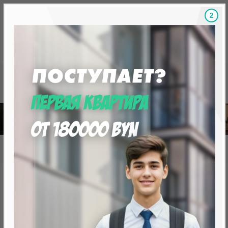
1
Скидки на новостройки, бонусы
Готовые новост
Главная
База новостроек Минска
«Минск Мир»
26.4 "Марракеш" квартал "Африка"
26.4 "Марракеш" квартал
"Африка"
от 0 BYN (0 USD)