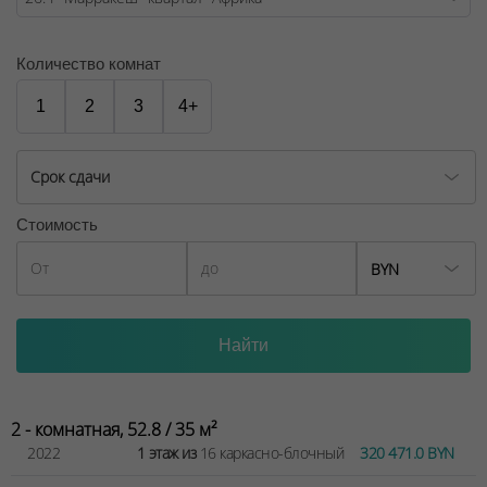
№02240/129 от 06.09.06г.
Договор на оказание риэлтерских услуг № 447/6, от
Количество комнат
04.09.2025
1
2
3
4+
Срок сдачи
Стоимость
BYN
2 - комнатная, 52.8 / 35 м²
2022
1 этаж из
16 каркасно-блочный
320 471.0 BYN