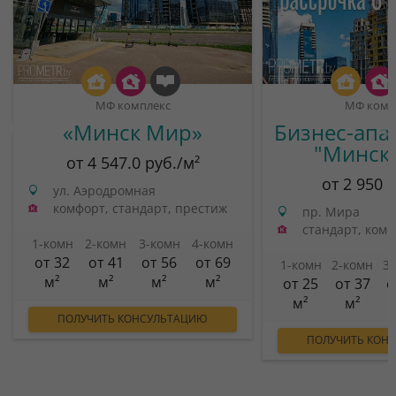
МФ комплекс
МФ комп
«Минск Мир»
Бизнес-апа
"Минск
от 4 547.0 руб./м²
от 2 950 
ул. Аэродромная
комфорт, стандарт, престиж
пр. Мира
стандарт, ком
1-комн
2-комн
3-комн
4-комн
от 32
от 41
от 56
от 69
1-комн
2-комн
3
м²
м²
м²
м²
от 25
от 37
о
м²
м²
ПОЛУЧИТЬ КОНСУЛЬТАЦИЮ
ПОЛУЧИТЬ КОН