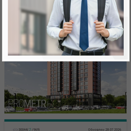
Минск, Октябрьский, Леонида Левина ул.
метро «Ковальская Слобода», 566 м
2
30044
(
/
969
)
Обновлен 28.07.2026