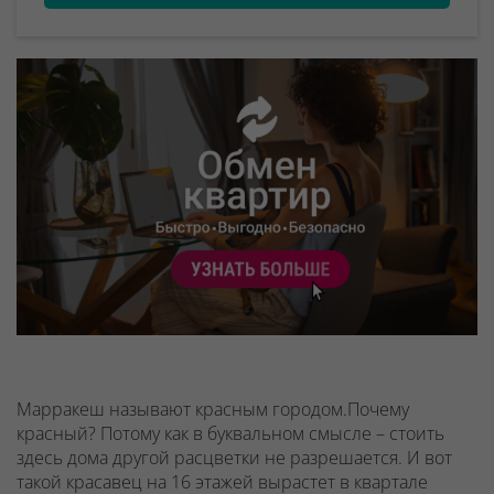
Марракеш называют красным городом.Почему
красный? Потому как в буквальном смысле – стоить
здесь дома другой расцветки не разрешается. И вот
такой красавец на 16 этажей вырастет в квартале