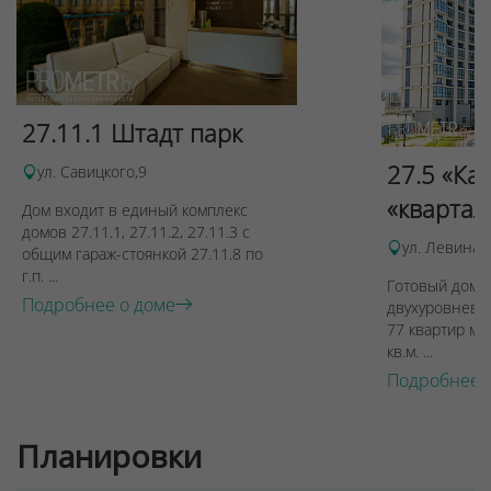
27.11.1 Штадт парк
27.5 «Ка
ул. Савицкого,9
«квартал
Дом входит в единый комплекс
Для обеспечения удобства пользователей сайта
домов 27.11.1, 27.11.2, 27.11.3 с
ул. Левина, 
используются cookies
общим гараж-стоянкой 27.11.8 по
г.п. ...
Принять
Готовый дом п
Подробнее о доме
двухуровневы
Отклонить
77 квартир ме
кв.м. ...
Подробнее 
Планировки