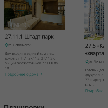
Для обеспечения удобства пользователей сайта
используются cookies
Принять
Отклонить
27.11.1 Штадт парк
27.5 «Ка
ул. Савицкого,9
«квартал
Дом входит в единый комплекс
домов 27.11.1, 27.11.2, 27.11.3 с
ул. Левина, 
общим гараж-стоянкой 27.11.8 по
г.п. ...
Готовый дом п
Подробнее о доме
двухуровневы
77 квартир ме
кв.м. ...
Подробнее 
Планировки