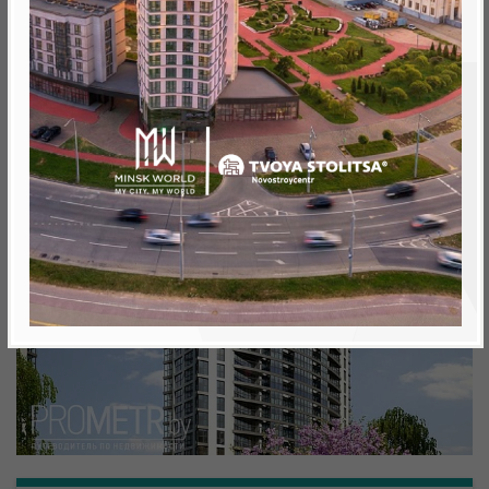
Минск, Октябрьский, ул. Кижеватова
метро «Ковальская Слобода», 566 м