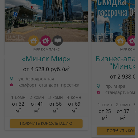
МФ комплекс
МФ комп
«Минск Мир»
Бизнес-апа
"Минск
от 4 528.0 руб./м²
от 2 938.0
ул. Аэродромная
комфорт, стандарт, престиж
пр. Мира
стандарт, ком
1-комн
2-комн
3-комн
4-комн
от 32
от 41
от 56
от 69
1-комн
2-комн
3
м²
м²
м²
м²
от 25
от 37
о
м²
м²
ПОЛУЧИТЬ КОНСУЛЬТАЦИЮ
ПОЛУЧИТЬ КОН