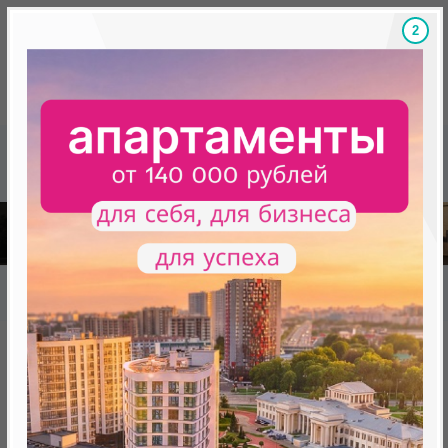
1
Скидки на новостройки, бонусы
Готовые новост
Главная
База новостроек Минска
«Минск Мир»
29.5 «Осло», квартал "Северная Европа"
29.5 «Осло», квартал "Северная
Европа"
от 0 BYN (0 USD)