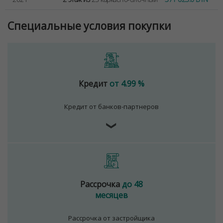
№02240/129 от 06.09.06г.
Договор на оказание риэлтерских услуг № 447/6, от
Специальные условия покупки
04.09.2025
Кредит
от 4.99 %
Кредит от банков-партнеров
❯
Рассрочка
до 48
месяцев
Рассрочка от застройщика