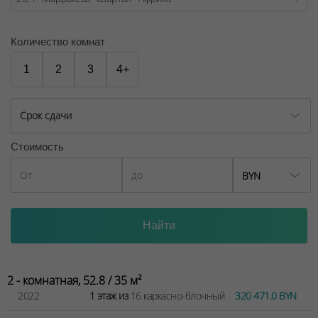
№02240/129 от 06.09.06г.
Договор на оказание риэлтерских услуг № 447/6, от
Количество комнат
04.09.2025
1
2
3
4+
Срок сдачи
Стоимость
BYN
2 - комнатная, 52.8 / 35 м²
2022
1 этаж из
16 каркасно-блочный
320 471.0 BYN