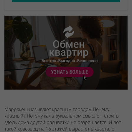
Марракеш называют красным городом.Почему
красный? Потому как в буквальном смысле – стоить
здесь дома другой расцветки не разрешается. И вот
такой красавец на 16 этажей вырастет в квартале