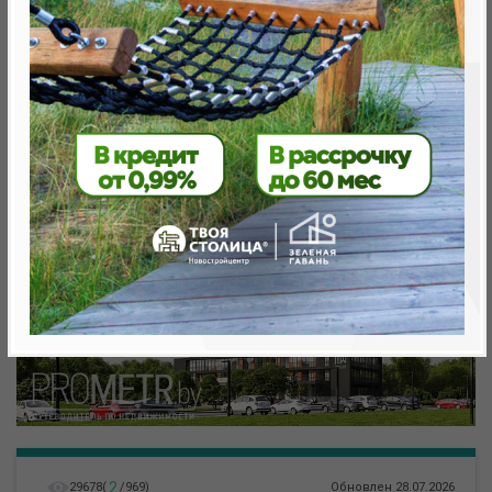
Минск, Октябрьский, Леонида Левина ул.
метро «Ковальская Слобода», 566 м
2
29678
(
/
969
)
Обновлен 28.07.2026