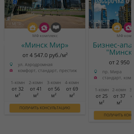
МФ комплекс
МФ комп
«Минск Мир»
Бизнес-апа
"Минск
от 4 547.0 руб./м²
от 2 950 
ул. Аэродромная
комфорт, стандарт, престиж
пр. Мира
стандарт, ком
1-комн
2-комн
3-комн
4-комн
от 32
от 41
от 56
от 69
1-комн
2-комн
3
м²
м²
м²
м²
от 25
от 37
о
м²
м²
ПОЛУЧИТЬ КОНСУЛЬТАЦИЮ
ПОЛУЧИТЬ КОН