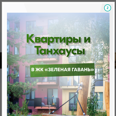
1
Скидки на новостройки, бонусы
Готовые новост
Главная
База новостроек Минска
«Минск Мир»
26.4 "Марракеш" квартал "Африка"
26.4 "Марракеш" квартал
"Африка"
от 0 BYN (0 USD)