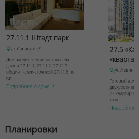
27.11.1 Штадт парк
27.5 «Ка
ул. Савицкого,9
«квартал
Дом входит в единый комплекс
Для обеспечения удобства пользователей сайта
домов 27.11.1, 27.11.2, 27.11.3 с
ул. Левина, 
используются cookies
общим гараж-стоянкой 27.11.8 по
г.п. ...
Принять
Готовый дом п
Подробнее о доме
двухуровневы
Отклонить
77 квартир ме
кв.м. ...
Подробнее 
Планировки