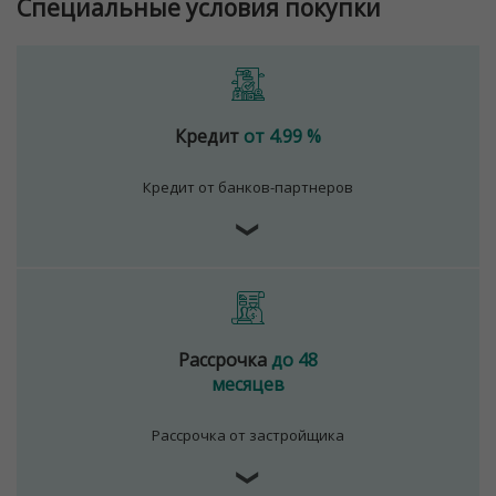
Специальные условия покупки
№02240/129 от 06.09.06г.
Договор на оказание риэлтерских услуг № 447/6, от
04.09.2025
Кредит
от 4.99 %
Кредит от банков-партнеров
❯
Рассрочка
до 48
месяцев
Рассрочка от застройщика
❯