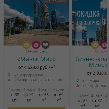
МФ комплекс
МФ комп
«Минск Мир»
Бизнес-апа
"Минск
от 4 528.0 руб./м²
от 2 938.0
ул. Аэродромная
комфорт, стандарт, престиж
пр. Мира
стандарт, ком
1-комн
2-комн
3-комн
4-комн
от 32
от 41
от 56
от 69
1-комн
2-комн
3
м²
м²
м²
м²
от 25
от 37
о
м²
м²