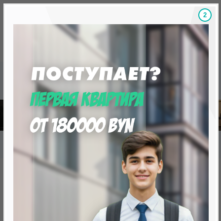
1
Скидки на новостройки, бонусы
Готовые новост
Главная
База новостроек Минска
«Минск Мир»
30.9 "Новый Орлеан", квартал "Северная Америка"
30.9 "Новый Орлеан", квартал
"Северная Америка"
нет в продаже