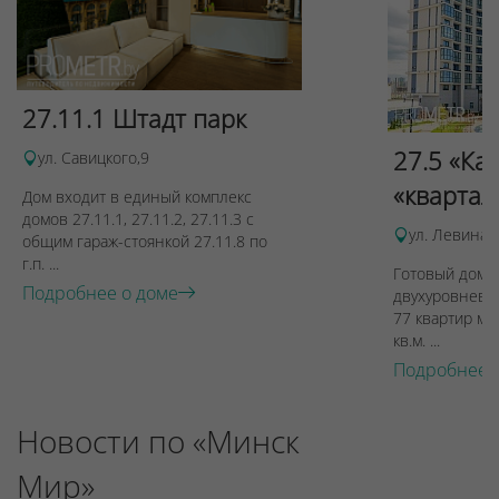
27.11.1 Штадт парк
27.5 «Ка
ул. Савицкого,9
«квартал
Дом входит в единый комплекс
домов 27.11.1, 27.11.2, 27.11.3 с
ул. Левина, 
общим гараж-стоянкой 27.11.8 по
г.п. ...
Готовый дом п
Подробнее о доме
двухуровневы
77 квартир ме
кв.м. ...
Подробнее 
Новости по «Минск
Мир»