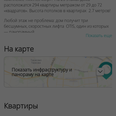
расположатся 294 квартиры метражом от 29 до 72
«квадратов». Высота потолков в квартирах 2.7 метров!
Любой этаж не проблема: дом получит три
бесшумных, скоростных лифта OTIS, один из которых
— панорамный.
Показать еще
Все квартиры в доме «Новый Орлеан» — свободной
На карте
планировки. Вы сами сможете решить, сколько комнат
вам необходимо и как их лучше расположить, нужны
ли вам двери или лучше сделать арку.
Во всех квартирах большие панорамные окна,
Показать инфраструктуру и
панораму на карте
полностью остекленные лоджии, а в части квартир
предусмотрены еще и открытые балконы. Все
стеклопакеты — европейского производства.
Вместо стандартного подъезда предусмотрено
светлое дизайнерское лобби с местом для консьержа
Квартиры
и зоной ожидания, а также санитарной комнатой с
пеленальным столиком, где можно привести в