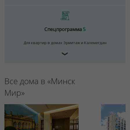
Спецпрограмма
5
Для квартир в домах Эрмитаж и Калемегдан
❯
Для обеспечения удобства пользователей сайта
Все дома в «Минск
используются cookies
Принять
Мир»
Отклонить