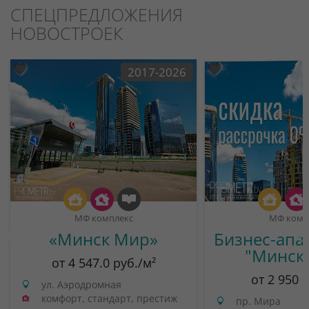
СПЕЦПРЕДЛОЖЕНИЯ
НОВОСТРОЕК
2017-2026
МФ комплекс
МФ комп
«Минск Мир»
Бизнес-апа
"Минск
от 4 547.0 руб./м²
от 2 950 
ул. Аэродромная
комфорт, стандарт, престиж
пр. Мира