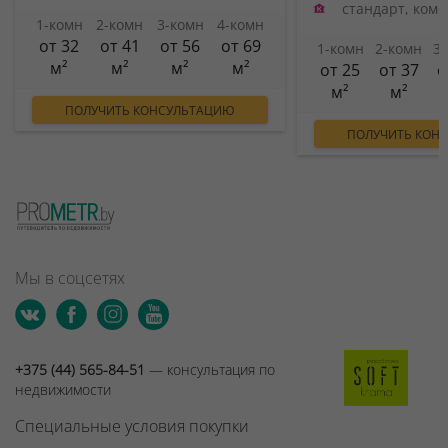
стандарт, ком
1-комн
2-комн
3-комн
4-комн
от 32
от 41
от 56
от 69
1-комн
2-комн
3
м²
м²
м²
м²
от 25
от 37
о
м²
м²
ПОЛУЧИТЬ КОНСУЛЬТАЦИЮ
ПОЛУЧИТЬ КОН
Мы в соцсетях
+375 (44) 565-84-51
— консультация по
недвижимости
Специальные условия покупки