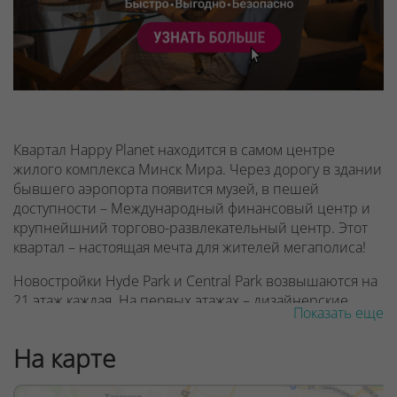
Квартал Happy Planet находится в самом центре
жилого комплекса Минск Мира. Через дорогу в здании
бывшего аэропорта появится музей, в пешей
доступности – Международный финансовый центр и
крупнейшний торгово-развлекательный центр. Этот
квартал – настоящая мечта для жителей мегаполиса!
Новостройки Hyde Park и Central Park возвышаются на
21 этаж каждая. На первых этажах – дизайнерские
Показать еще
лобби с зоной отдыха, стойкой консьержа и
санитарной комнатой. У всех, кто хоть раз побывал в
На карте
лобби такого формата, оставались самые лучшие
впечатления!