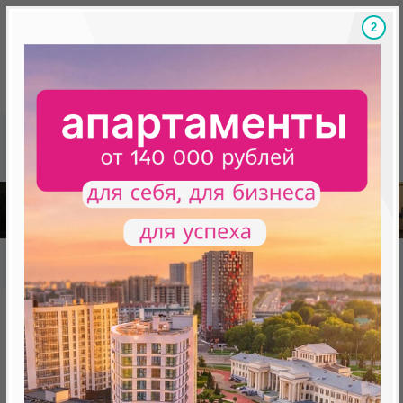
1
Скидки на новостройки, бонусы
Готовые новост
Главная
База новостроек Минска
«Минск Мир»
27.3 "Hyde Park", квартал "Счастливая планета"
27.3 "Hyde Park", квартал
"Счастливая планета"
нет в продаже