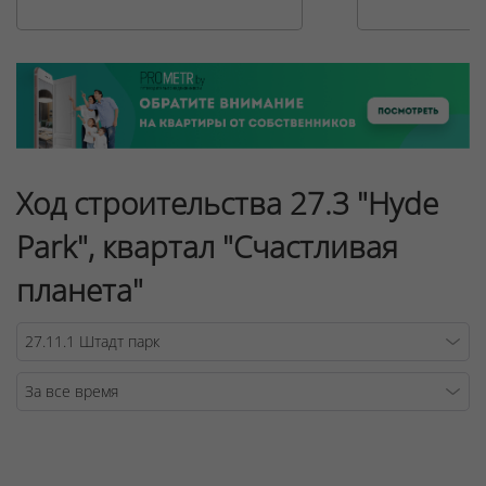
Ход строительства 27.3 "Hyde
Park", квартал "Счастливая
планета"
Warning
/v