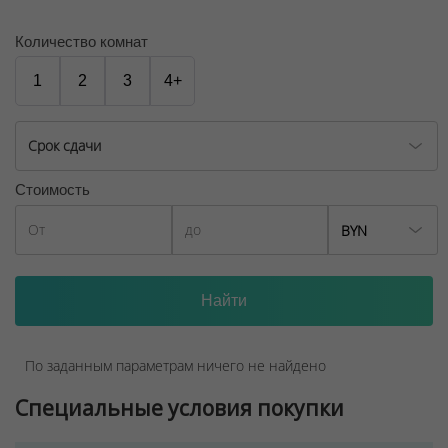
Солнечный «Майами» будет дарить вам летнее
настроение круглый год!
Количество комнат
ООО "Твоя столицаконсалт", УНП 190285638, лицензия
1
2
3
4+
№02240/129 от 06.09.06г.
Договор на оказание риэлтерских услуг № 447/6, от
Срок сдачи
04.09.2025
Стоимость
BYN
По заданным параметрам ничего не найдено
Специальные условия покупки