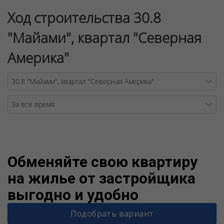
Ход строительства 30.8
"Майами", квартал "Северная
Америка"
Warning
/v
Обменяйте свою квартиру
на жилье от застройщика
выгодно и удобно
Подобрать вариант