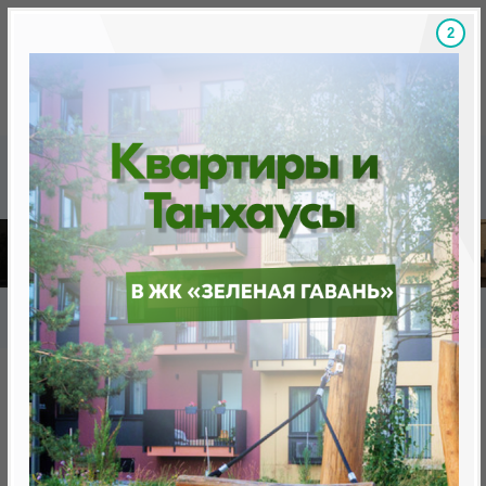
1
Скидки на новостройки, бонусы
Готовые новост
Главная
База новостроек Минска
«Минск Мир»
30.8 "Майами", квартал "Северная Америка"
30.8 "Майами", квартал
"Северная Америка"
нет в продаже