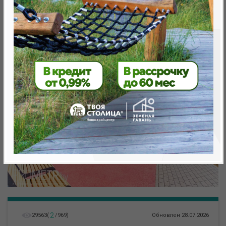
Минск, Октябрьский, ул. Кижеватова
метро «Ковальская Слобода», 566 м
2
29563
(
/
969
)
Обновлен 28.07.2026