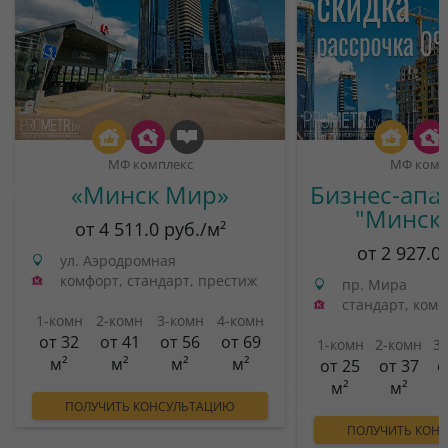
МФ комплекс
МФ комп
«Минск Мир»
Бизнес-апа
"Минск
от 4 511.0 руб./м²
от 2 927.0
ул. Аэродромная
комфорт, стандарт, престиж
пр. Мира
стандарт, ком
1-комн
2-комн
3-комн
4-комн
от 32
от 41
от 56
от 69
1-комн
2-комн
3
м²
м²
м²
м²
от 25
от 37
о
м²
м²
ПОЛУЧИТЬ КОНСУЛЬТАЦИЮ
ПОЛУЧИТЬ КОН