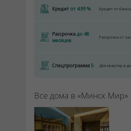
Кредит
от 4.99 %
Кредит от банк
Рассрочка
до 48
Рассрочка от за
месяцев
Спецпрограмма
5
Для квартир в д
Все дома в «Минск Мир»