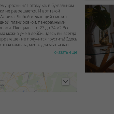
му красный? Потому как в буквальном
ки не разрешается. И вот такой
ле Африка. Любой желающий сможет
бодной планировкой, панорамными
нами. Площадь – от 27 до 74 м2.Все
ма можно уже в лобби. Здесь вы всегда
арракеше» не получится грустить! Здесь
летная комната, место для мытья лап
 дома – велосипедные парковки. Машины
Показать еще
парковки находятся на периферии
ся детский сад, уже есть игровые и
артала появится шикарный парк с
а и выгула домашних животных.
, лицензия №02240/129 от 06.09.06г.
7/6, от 04.09.2025