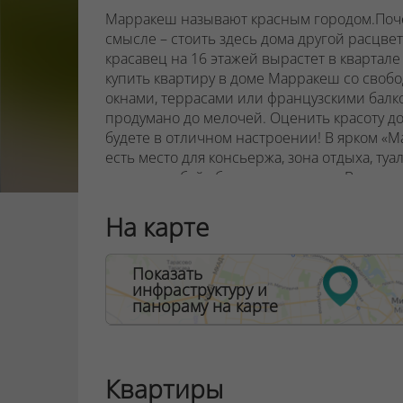
Марракеш называют красным городом.Поче
смысле – стоить здесь дома другой расцвет
красавец на 16 этажей вырастет в кварта
купить квартиру в доме Марракеш со сво
окнами, террасами или французскими балко
продумано до мелочей. Оценить красоту до
будете в отличном настроении! В ярком «М
есть место для консьержа, зона отдыха, туа
животных, байк-бокс и колясочная. Возле
не помешают ,дворы без машин, открытые 
квартала. В центре жилой застройки появит
На карте
спортивные площадки. Через дорогу от кв
фонтанами и аттракционами, зонами отдых
Показать
инфраструктуру и
панораму на карте
ООО "Твоя столицаконсалт", УНП 190285638
Договор на оказание риэлтерских услуг № 44
Квартиры