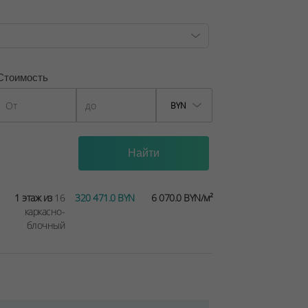
Стоимость
BYN
1 этаж из
16
320 471.0 BYN
6 070.0 BYN/м²
каркасно-
блочный