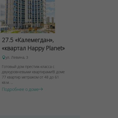
Сад Эрмит
27.5 «Калемегдан»,
ул.Лученка,4
«квартал Happy Planet»
Подробнее о 
ул. Левина, 3
Готовый дом престиж-класса с
двухуровневыми квартирами!В доме
77 квартир метражом от 48 до 61
кв.м. ...
Подробнее о доме