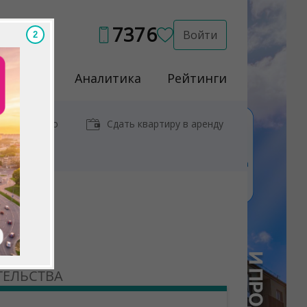
7376
Войти
1
Услуги
Аналитика
Рейтинги
иры у метро
Сдать квартиру в аренду
ТЕЛЬСТВА