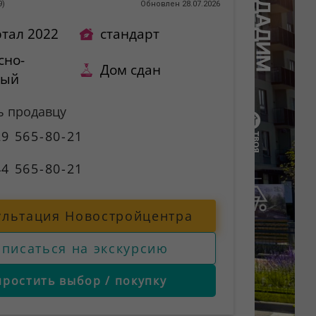
9
)
Обновлен 28.07.2026
ртал 2022
стандарт
сно-
Дом сдан
ный
ь продавцу
9 565-80-21
4 565-80-21
ультация Новостройцентра
аписаться на экскурсию
простить выбор / покупку