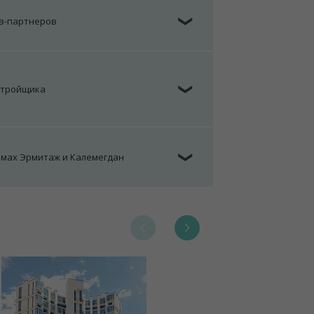
ов-партнеров
❯
стройщика
❯
омах Эрмитаж и Калемегдан
❯