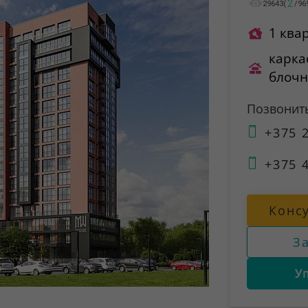
2
29643
(
/
96
1 ква
карка
блоч
Позвонит
+375 2
+375 4
Конс
З
У