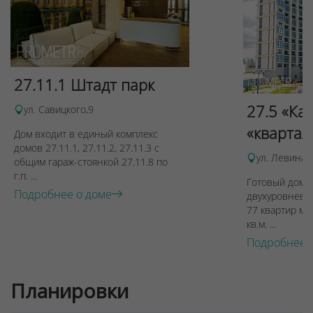
27.11.1 Штадт парк
27.5 «Ка
ул. Савицкого,9
«квартал
Дом входит в единый комплекс
Для обеспечения удобства пользователей сайта
домов 27.11.1, 27.11.2, 27.11.3 с
ул. Левина, 
используются cookies
общим гараж-стоянкой 27.11.8 по
г.п. ...
Принять
Готовый дом п
Подробнее о доме
двухуровневы
Отклонить
77 квартир ме
кв.м. ...
Подробнее 
Планировки