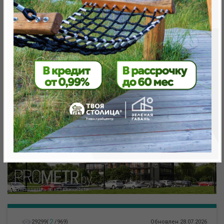
Минск, Октябрьский, Леонида Левина ул.
метро «Ковальская Слобода», 566 м
2
29299
(
/
969
)
Обновлен 28.07.2026