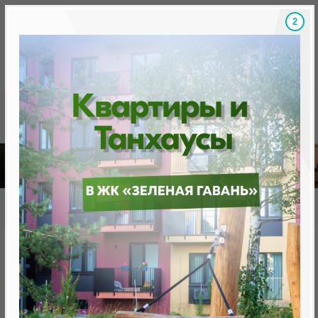
1
Скидки на новостройки, бонусы
Готовые новост
Главная
База новостроек Минска
«Минск Мир»
26.4 "Марракеш" квартал "Африка"
26.4 "Марракеш" квартал
"Африка"
от 0 BYN (0 USD)