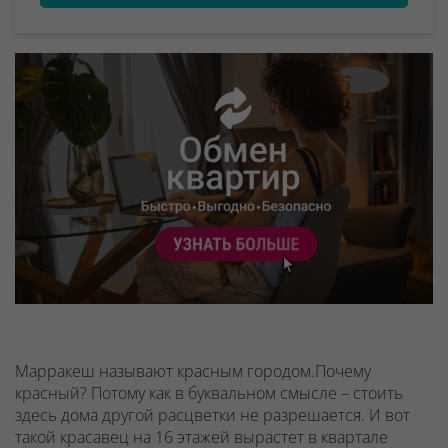
Марракеш называют красным городом.Почему
красный? Потому как в буквальном смысле – стоить
здесь дома другой расцветки не разрешается. И вот
такой красавец на 16 этажей вырастет в квартале