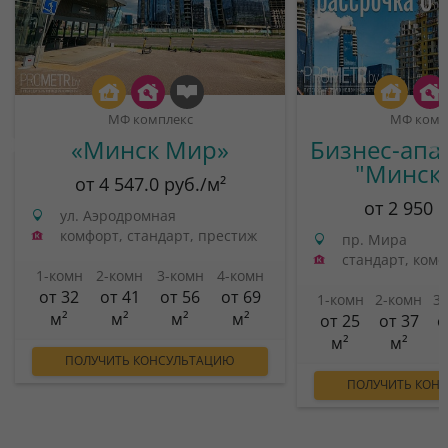
МФ комплекс
МФ комп
«Минск Мир»
Бизнес-апа
"Минск
от 4 547.0 руб./м²
от 2 950 
ул. Аэродромная
комфорт, стандарт, престиж
пр. Мира
стандарт, ком
1-комн
2-комн
3-комн
4-комн
от 32
от 41
от 56
от 69
1-комн
2-комн
3
м²
м²
м²
м²
от 25
от 37
о
м²
м²
ПОЛУЧИТЬ КОНСУЛЬТАЦИЮ
ПОЛУЧИТЬ КОН