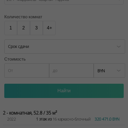
№02240/129 от 06.09.06г.
Договор на оказание риэлтерских услуг № 447/6, от
Количество комнат
04.09.2025
1
2
3
4+
Срок сдачи
Стоимость
BYN
2 - комнатная, 52.8 / 35 м²
2022
1 этаж из
16 каркасно-блочный
320 471.0 BYN