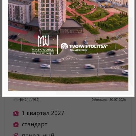
7
4042
(
/
969
)
Обновлен 30.07.2026
1 квартал 2027
стандарт
панельный