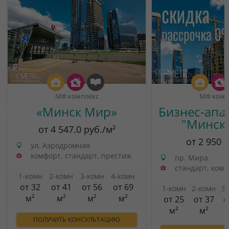
МФ комплекс
МФ комп
«Минск Мир»
Бизнес-апа
"Минск
от 4 547.0 руб./м²
от 2 950 
ул. Аэродромная
комфорт, стандарт, престиж
пр. Мира
стандарт, ком
1-комн
2-комн
3-комн
4-комн
от 32
от 41
от 56
от 69
1-комн
2-комн
3
м²
м²
м²
м²
от 25
от 37
о
м²
м²
ПОЛУЧИТЬ КОНСУЛЬТАЦИЮ