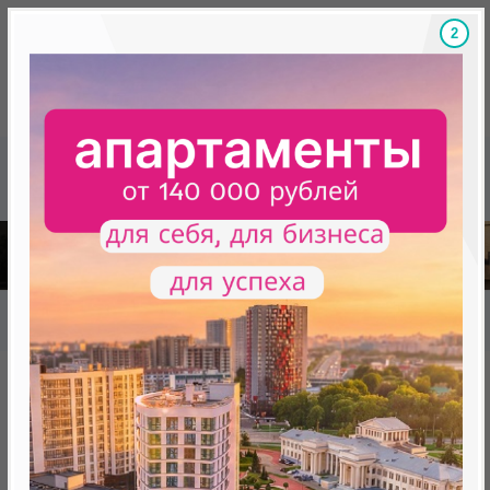
1
Скидки на новостройки, бонусы
Готовые новост
Главная
База новостроек Минска
«Новая Боровая»
Дом 14.6 АВИА-квартал
Дом 14.6 АВИА-квартал
нет в продаже
Минск, Первомайский, д. Копище