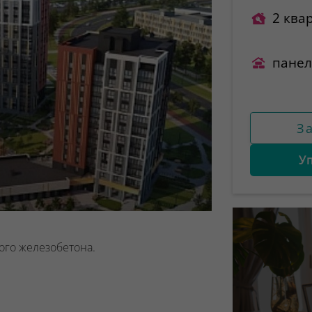
2 ква
пане
З
У
ого железобетона.