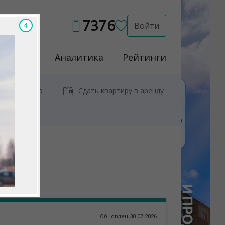
7376
Войти
2
Услуги
Аналитика
Рейтинги
иры у метро
Сдать квартиру в аренду
)
Обновлен 30.07.2026