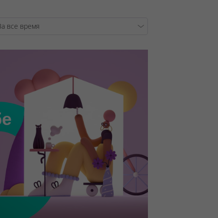
/var/www/tsby/data/ww
бе