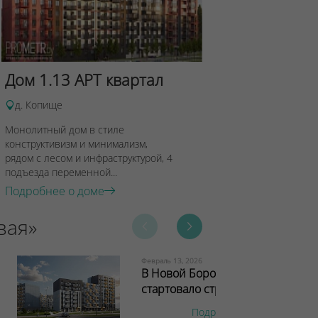
Дом 1.13 АРТ квартал
Дом 14.6 
д. Копище
д. Копище
Монолитный дом в стиле
Четырех-подъез
конструктивизм и минимализм,
сборного желез
рядом с лесом и инфраструктурой, 4
переменной эта
подъезда переменной...
этажей. Высота п
Подробнее о доме
Подробнее о 
вая»
Февраль 13, 2026
В Новой Боровой
стартовало стр...
Подробнее