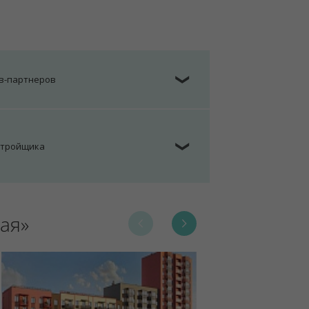
ов-партнеров
❯
стройщика
❯
ая»