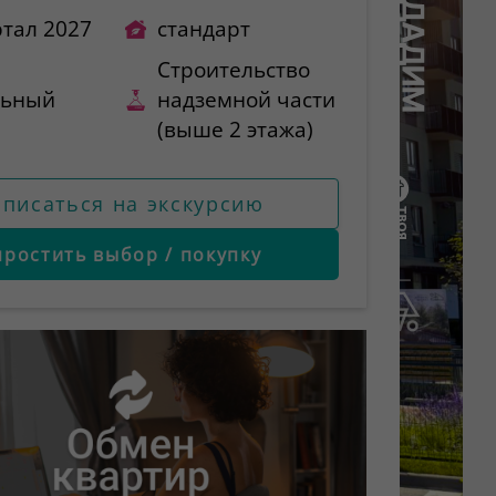
ртал 2027
стандарт
Строительство
льный
надземной части
(выше 2 этажа)
аписаться на экскурсию
простить выбор / покупку