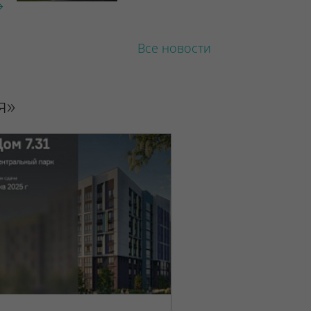
Все новости
я»