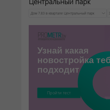
Центральный парк
Warning
Узнай какая
новостройка те
подходит
Пройти тест