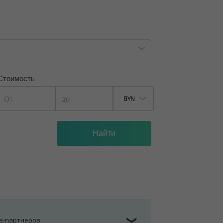
Стоимость
BYN
ов-партнеров
❯