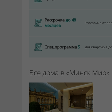
Рассрочка
до 48
Рассрочка от за
месяцев
Спецпрограмма
5
Для квартир в д
Все дома в «Минск Мир»