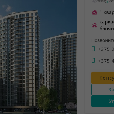
2
29388
(
/
96
1 ква
карка
блоч
Позвонит
+375 2
+375 4
Конс
З
У