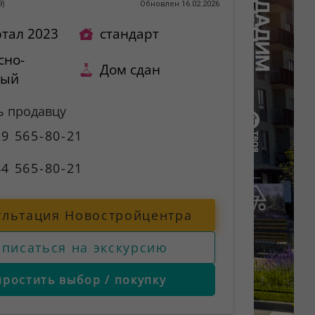
9
)
Обновлен 16.02.2026
ртал 2023
стандарт
сно-
Дом сдан
ный
ь продавцу
9 565-80-21
4 565-80-21
ультация Новостройцентра
аписаться на экскурсию
простить выбор / покупку