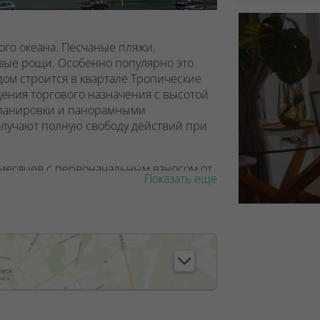
ого океана. Песчаные пляжи,
овые рощи.
Особенно популярно это
ом строится в квартале Тропические
ения торгового назначения с высотой
ланировки и панорамными
олучают полную свободу действий
при
 месяцев с первоначальным взносом от
Показать еще
але 2023 года.
, лицензия №02240/129 от 06.09.06г.
7/6, от 04.09.2025