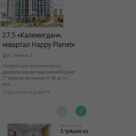
Сад Эрмит
27.5 «Калемегдан»,
ул.Лученка,4
«квартал Happy Planet»
Подробнее о 
ул. Левина, 3
Готовый дом престиж-класса с
двухуровневыми квартирами!В доме
77 квартир метражом от 48 до 61
кв.м. ...
Подробнее о доме
Июнь 22, 2026
5 трёшек из