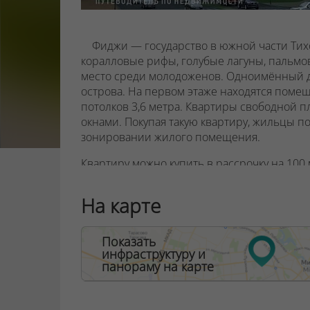
Фиджи — государство в южной части Тих
коралловые рифы, голубые лагуны, пальм
место среди молодоженов. Одноимённый д
острова.
На первом этаже находятся помещ
потолков 3,6 метра.
Квартиры свободной п
окнами.
Покупая такую квартиру, жильцы п
зонировании жилого помещения.
Квартиру можно купить в рассрочку на 100
10%. Дом планируется сдать в первом кварт
На карте
ООО "Твоя столицаконсалт", УНП 190285638
Договор на оказание риэлтерских услуг № 44
Показать
инфраструктуру и
панораму на карте