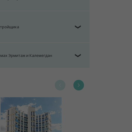
стройщика
❯
омах Эрмитаж и Калемегдан
❯