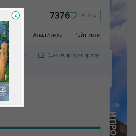
7376
Войти
1
Услуги
Аналитика
Рейтинги
иры у метро
Сдать квартиру в аренду