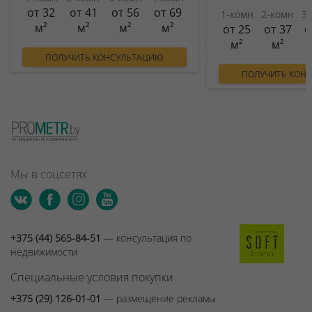
от 32
от 41
от 56
от 69
1-комн
2-комн
3
м²
м²
м²
м²
от 25
от 37
о
м²
м²
ПОЛУЧИТЬ КОНСУЛЬТАЦИЮ
ПОЛУЧИТЬ КОН
Мы в соцсетях
+375 (44) 565-84-51
— консультация по
недвижимости
Специальные условия покупки
+375 (29) 126-01-01
— размещение рекламы