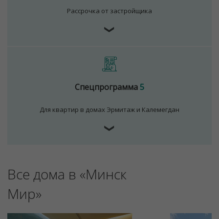
Рассрочка от застройщика
❯
Для обеспечения удобства пользователей сайта
используются cookies
Принять
Отклонить
Спецпрограмма
5
Для квартир в домах Эрмитаж и Калемегдан
❯
Все дома в «Минск
Мир»