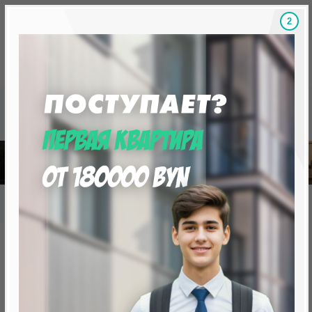
1
Скидки на новостройки, бонусы
Готовые новост
Главная
База новостроек Минска
«Минск Мир»
12.8 "Париж", квартал "Западная Европа"
12.8 "Париж", квартал
"Западная Европа"
нет в продаже