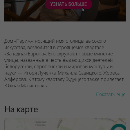
Дом «Париж», носящий имя столицы высокого
искусства, возводится в строящемся квартале
«Западная Европа». Его окружают новые минские
улицы, названные в честь выдающихся деятелей
белорусской, европейской и мировой культуры и
науки — Игоря Лученка, Михаила Савицкого, Жореса
Алфёрова. К этому кварталу будущего также прилегает
Южная Магистраль.
Показать еще
Если вы давно мечтали экономить время, находя все
необходимые объекты рядом с домом, вам
На карте
обязательно стоит выбрать для себя Минск Мир.
Каждый квартал комплекса создаётся в передовой
градостроительной концепции «15-минутный город»,
которая ещё вчера могла показаться фантастикой.