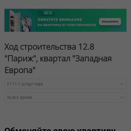
Ход строительства 12.8
"Париж", квартал "Западная
Европа"
Warning
/v
Обменяйте свою квартиру