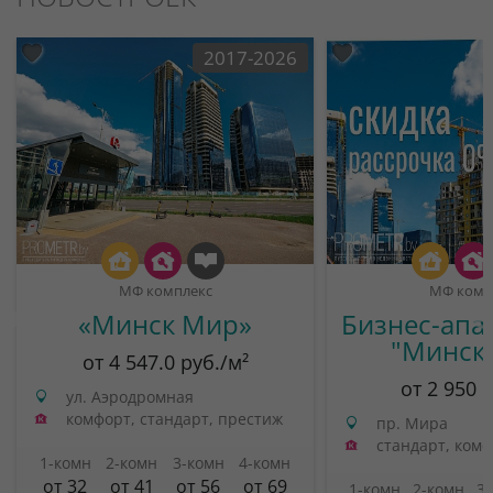
2017-2026
МФ комплекс
МФ комп
«Минск Мир»
Бизнес-апа
"Минск
от 4 547.0 руб./м²
от 2 950 
ул. Аэродромная
комфорт, стандарт, престиж
пр. Мира
стандарт, ком
1-комн
2-комн
3-комн
4-комн
от 32
от 41
от 56
от 69
1-комн
2-комн
3