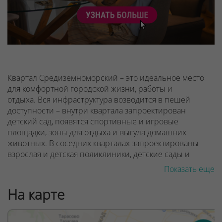
Квартал Средиземноморский – это идеальное место
для комфортной городской жизни, работы и
отдыха. Вся инфраструктура возводится в пешей
доступности – внутри квартала запроектирован
детский сад, появятся спортивные и игровые
площадки, зоны для отдыха и выгула домашних
животных. В соседних кварталах запроектированы
взрослая и детская поликлиники, детские сады и
школы.
Показать еще
Все квартиры – свободной планировки, их легко
На карте
перепланировать и объединять. Комнаты правильной
эргономичной формы позволяют разместить всю
необходимую мебель, а благодаря панорамному