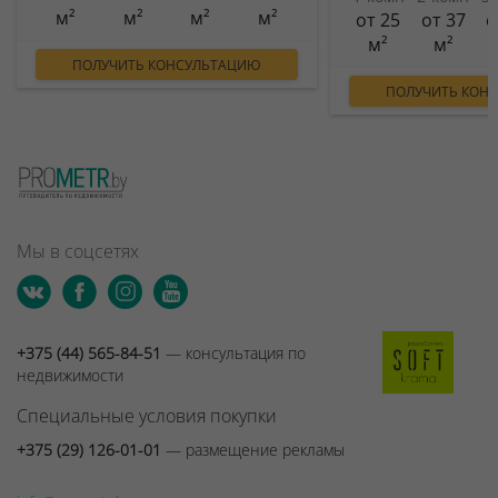
м²
м²
м²
м²
от 25
от 37
о
м²
м²
ПОЛУЧИТЬ КОНСУЛЬТАЦИЮ
ПОЛУЧИТЬ КОН
Мы в соцсетях
+375 (44) 565-84-51
— консультация по
недвижимости
Специальные условия покупки
+375 (29) 126-01-01
— размещение рекламы