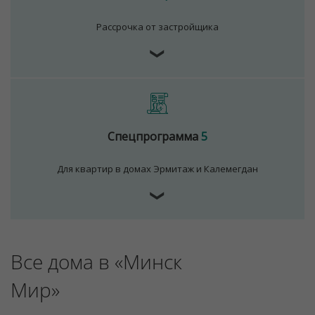
Рассрочка от застройщика
Для обеспечения удобства пользователей сайта
❯
используются cookies
Принять
Отклонить
Спецпрограмма
5
Для квартир в домах Эрмитаж и Калемегдан
❯
Все дома в «Минск
Мир»