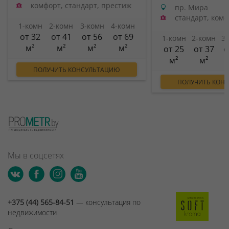
комфорт, стандарт, престиж
пр. Мира
стандарт, ком
1-комн
2-комн
3-комн
4-комн
от 32
от 41
от 56
от 69
1-комн
2-комн
3
м²
м²
м²
м²
от 25
от 37
о
м²
м²
ПОЛУЧИТЬ КОНСУЛЬТАЦИЮ
ПОЛУЧИТЬ КОН
Мы в соцсетях
+375 (44) 565-84-51
— консультация по
недвижимости