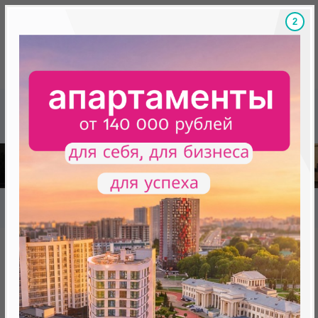
1
Скидки на новостройки, бонусы
Готовые новост
Главная
База новостроек Минска
«Минск Мир»
"Портофино", квартал «Средиземноморский»
"Портофино", квартал
«Средиземноморский»
нет в продаже