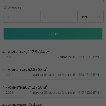
в провинции Генуя - одного из самых живописных
средиземноморских портов, в честь которого назван
Стоимость
дом.
BYN
ООО "Твоя столицаконсалт", УНП 190285638, лицензия
№02240/129 от 06.09.06г.
Договор на оказание риэлтерских услуг № 1/2, от
03.01.2022
4 - комнатная, 112.9 / 44 м²
2020
2 этаж из
10
513 363.0 BYN
2 - комнатная, 52.8 / 35 м²
2022
1 этаж из
16 каркасно-блочный
320 471.0 BYN
4 - комнатная, 71.2 / 50 м²
2021
1 этаж из
25 каркасно-блочный
410 422.0 BYN
4 - комнатная, 69.4 / м²