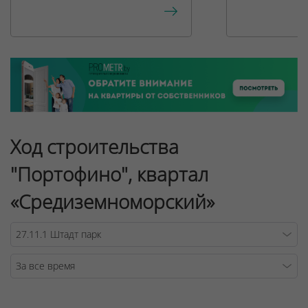
Ход строительства
"Портофино", квартал
«Средиземноморский»
Warning
/v