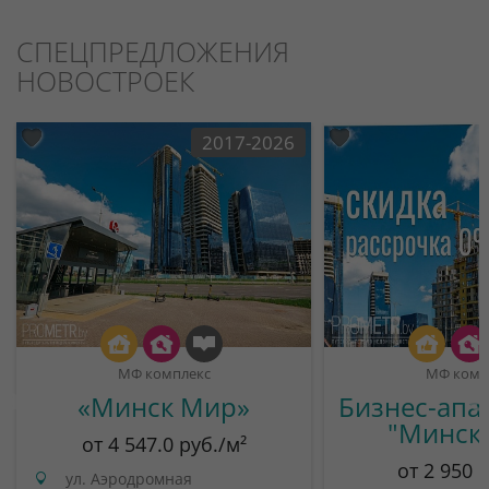
СПЕЦПРЕДЛОЖЕНИЯ
НОВОСТРОЕК
2017-2026
МФ комплекс
МФ комп
«Минск Мир»
Бизнес-апа
"Минск
от 4 547.0 руб./м²
от 2 950 
ул. Аэродромная