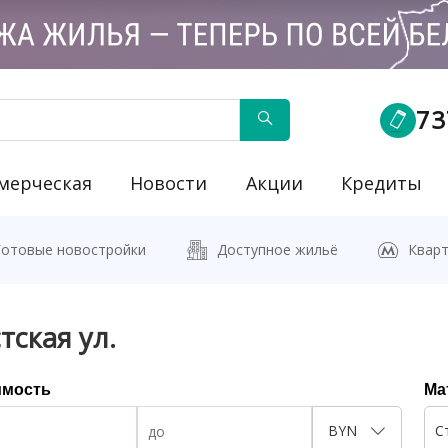
73
мерческая
Новости
Акции
Кредиты
йку"
Готовые новостройки
Доступное жильё
Кварт
тская ул.
имость
Ма
BYN
С