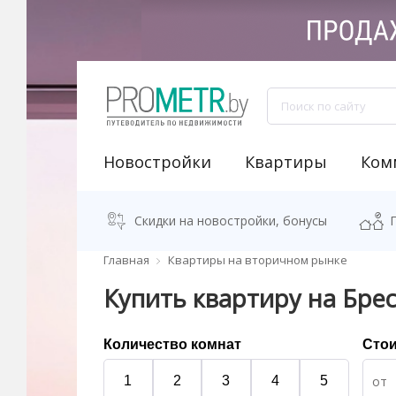
Новостройки
Квартиры
Ком
NEW "Узнай свою новостройку"
Аренда встроенных помещений
Продажа встроенных помещений
Классификация бизнес-центров
Аналитика рынка коммерческой недвижимости
Программа "Переезжаем в новостро
Калькулятор стоимости квартиры
Скидки на новостройки, бонусы
Главная
Квартиры на вторичном рынке
Купить квартиру на Брес
Количество комнат
Сто
1
2
3
4
5