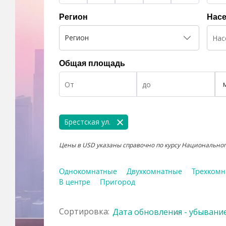
Регион
Насе
Регион
Общая площадь
Брестская ул.
Цены в USD указаны справочно по курсу Национального
Однокомнатные
Двухкомнатные
Трехкомн
В центре
Пригород
Сортировка:
Дата обновления - убывани