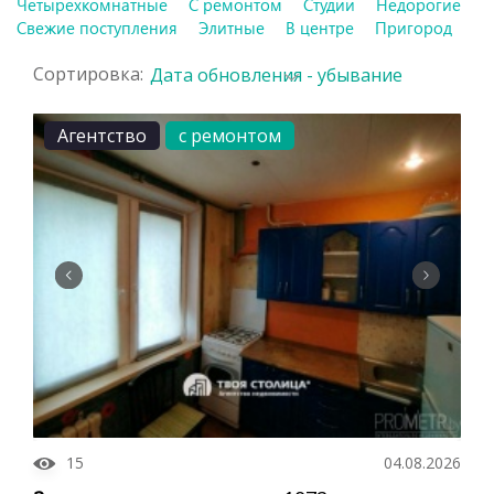
Четырехкомнатные
С ремонтом
Студии
Недорогие
Свежие поступления
Элитные
В центре
Пригород
Сортировка:
Дата обновления - убывание
Агентство
с ремонтом
15
04.08.2026