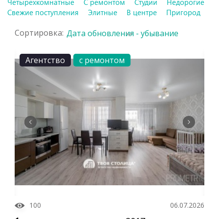
Четырехкомнатные
С ремонтом
Студии
Недорогие
Свежие поступления
Элитные
В центре
Пригород
Сортировка:
Дата обновления - убывание
Агентство
с ремонтом
100
06.07.2026