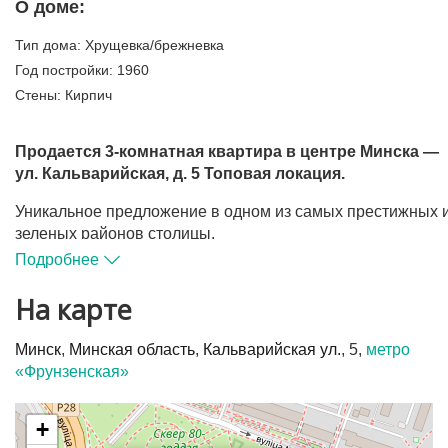
О доме:
Тип дома:
Хрущевка/брежневка
Год постройки:
1960
Стены:
Кирпич
Продается 3-комнатная квартира в центре Минска —
ул. Кальварийская, д. 5 Топовая локация.
Уникальное предложение в одном из самых престижных 
зеленых районов столицы.
Подробнее
Квартира расположена в исторической локации, недалек
набережная реки Свислочь и парк Победы. Вся
На карте
инфраструктура — в шаговой доступности.
Минск
,
Минская область
,
Кальварийская ул.
, 5,
метро
Квартира полностью в аккуратном жилом состоянии, что
«Фрунзенская»
позволяет сразу заехать и жить. В окнах установлены
стеклопакеты из профиля ПВХ. На полу паркет.
Межкомнатные двери из массива. Санузел раздельный,
+
есть балкон. Оборудовано множество мест хранения.