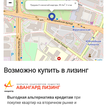
−
×
Входная металлическая дверь. Установлены счетчики
2
Продажа 3-комнатной квартиры, 90.4м
, 3 этаж
воды и газа. Подключен домофон.
Характеристики квартиры:
Этаж: 3 из 5
Материал стен: кирпич (отличная тепло- и
шумоизоляция)
Год постройки: 1960
Капитальный ремонт: 2020
Общая площадь: 90.4 м²
Жилая: 54.1 м²
Leaflet
Кухня: 7.9 м²
Возможно купить в лизинг
Высота потолков: 3.09 м
Инфраструктура и удобства:
Метро Фрунзенская — 2 минуты пешком
2 линии метро в шаговой доступности
Выгодная альтернатива кредитам
при
Гимназия №29
покупке квартир на вторичном рынке и
Рядом: магазины, кафе, аптеки, бизнес- и медцентр