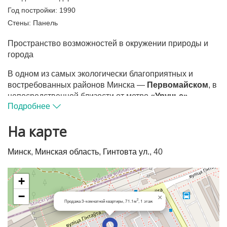
Год постройки:
1990
Стены:
Панель
Пространство возможностей в окружении природы и
города
В одном из самых экологически благоприятных и
востребованных районов Минска —
Первомайском
, в
непосредственной близости от метро
«Уручье»
,
Подробнее
представлена
трёхкомнатная квартира
с редким
сочетанием локации, функциональной планировки и
На карте
потенциала индивидуального проекта.
Адрес:
улица Гинтовта, 40
— выбор тех, кто делает
Минск
,
Минская область
,
Гинтовта ул.
, 40
ставку на качество среды, зелёное окружение и
продуманный городской ритм.
+
О квартире
−
×
2
Продажа 3-комнатной квартиры, 71.1м
, 1 этаж
Квартира расположена на
1 этаже 9‑этажного дома
1990 года постройки (блок‑комнаты). Планировка