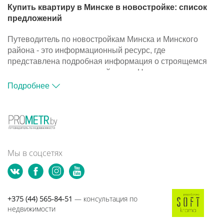
Купить квартиру в Минске в новостройке: список
предложений
Путеводитель по новостройкам Минска и Минского
района - это информационный ресурс, где
представлена подробная информация о строящемся
жилье и компаниях-застройщиках. На портале
размещена база объектов, с помощью которой вы
Подробнее
сможете подобрать подходящий вариант для покупки
квартиры в новостройке.
Путеводитель по новостройкам Минска и Минского
района - это информационный ресурс, где
представлена подробная информация о строящемся
жилье и компаниях-застройщиках. На портале
Мы в соцсетях
размещена база объектов, с помощью которой вы
сможете подобрать подходящий вариант для покупки
квартиры в новостройке.
+375 (44) 565-84-51
— консультация по
недвижимости