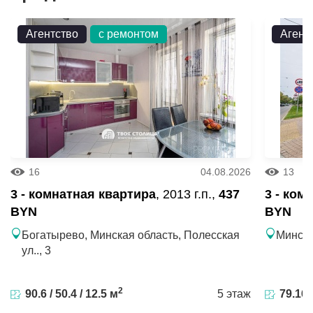
Станция метро «Уручье» — в шаговой доступности
,
Агентство
с ремонтом
Агент
удобные остановки общественного транспорта
обеспечивают быстрое сообщение со всеми районами
столицы и пригородом.
16
04.08.2026
13
3 - комнатная квартира
, 2013 г.п.,
437
3 - ком
BYN
BYN
Богатырево, Минская область, Полесская
Минск, 
ул.., 3
2
90.6 / 50.4 / 12.5 м
5 этаж
79.16 /