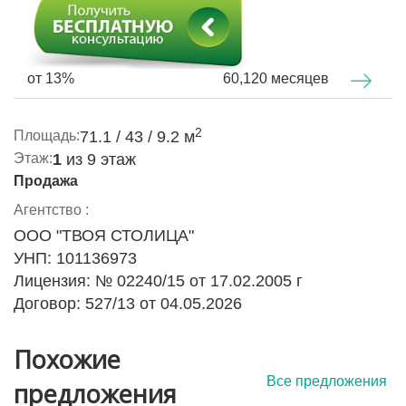
Дом расположен в зелёном, спокойном дворе с
продуманной жилой средой:
от 13%
60,120 месяцев
ухоженная территория
детские площадки
вместительная гостевая парковка
2
Площадь:
71.1 / 43 / 9.2 м
рядом — несколько паркингов
Этаж:
1
из 9 этаж
Продажа
В пешей доступности —
Парк Уручье
, один из самых
приятных зелёных массивов района, идеальный для
Агентство :
прогулок, спорта и отдыха на свежем воздухе.
ООО "ТВОЯ СТОЛИЦА"
Инфраструктура и транспорт
УНП: 101136973
Лицензия: № 02240/15 от 17.02.2005 г
Локация формирует высокий уровень повседневного
Договор: 527/13 от 04.05.2026
комфорта:
детские сады и школы
Похожие
магазины, рынок
Все предложения
предложения
объекты сервиса и повседневной
инфраструктуры