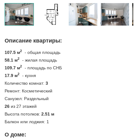
Описание квартиры:
2
107.5 м
- общая площадь
2
58.1 м
- жилая площадь
2
109.7 м
- площадь по СНБ
2
17.9 м
- кухня
Количество комнат:
3
Ремонт:
Косметический
Санузел:
Раздельный
26
из 27 этажей
Высота потолков:
2.51 м
Балкон или лоджия:
1
О доме: