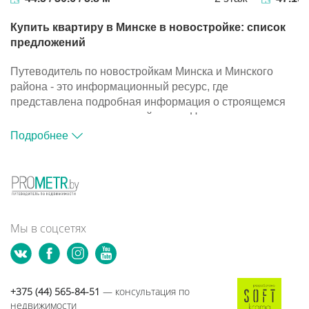
Купить квартиру в Минске в новостройке: список
предложений
Путеводитель по новостройкам Минска и Минского
района - это информационный ресурс, где
представлена подробная информация о строящемся
жилье и компаниях-застройщиках. На портале
размещена база объектов, с помощью которой вы
Подробнее
сможете подобрать подходящий вариант для покупки
квартиры в новостройке.
Путеводитель по новостройкам Минска и Минского
района - это информационный ресурс, где
представлена подробная информация о строящемся
жилье и компаниях-застройщиках. На портале
Мы в соцсетях
размещена база объектов, с помощью которой вы
сможете подобрать подходящий вариант для покупки
квартиры в новостройке.
+375 (44) 565-84-51
— консультация по
недвижимости