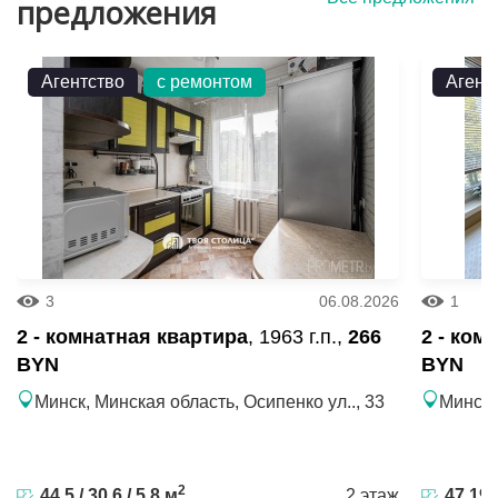
предложения
Агентство
с ремонтом
Агент
3
06.08.2026
1
2 - комнатная квартира
, 1963 г.п.,
266
2 - ком
BYN
BYN
Минск, Минская область, Осипенко ул.., 33
Минск,
2
44.5 / 30.6 / 5.8 м
2 этаж
47.19 