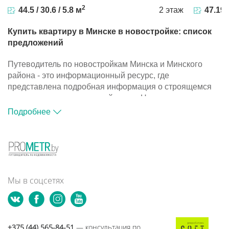
2
44.5 / 30.6 / 5.8 м
2 этаж
47.19 
Купить квартиру в Минске в новостройке: список
предложений
Путеводитель по новостройкам Минска и Минского
района - это информационный ресурс, где
представлена подробная информация о строящемся
жилье и компаниях-застройщиках. На портале
размещена база объектов, с помощью которой вы
Подробнее
сможете подобрать подходящий вариант для покупки
квартиры в новостройке.
Путеводитель по новостройкам Минска и Минского
района - это информационный ресурс, где
представлена подробная информация о строящемся
жилье и компаниях-застройщиках. На портале
Мы в соцсетях
размещена база объектов, с помощью которой вы
сможете подобрать подходящий вариант для покупки
квартиры в новостройке.
+375 (44) 565-84-51
— консультация по