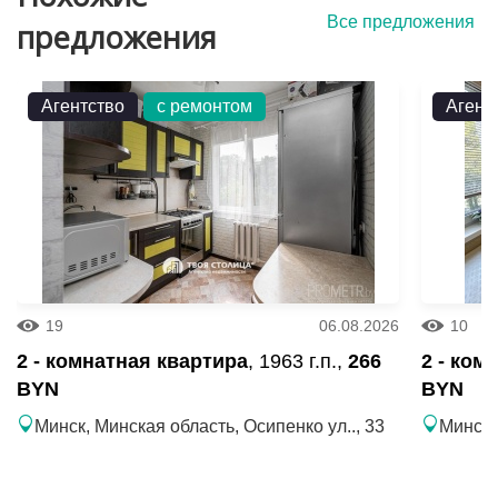
Все предложения
предложения
Агентство
с ремонтом
Агент
19
06.08.2026
10
2 - комнатная квартира
, 1963 г.п.,
266
2 - ком
BYN
BYN
Минск, Минская область, Осипенко ул.., 33
Минск,