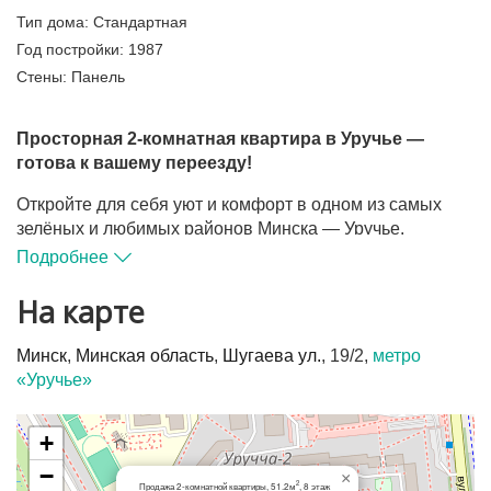
Тип дома:
Стандартная
Год постройки:
1987
Стены:
Панель
Просторная 2-комнатная квартира в Уручье —
готова к вашему переезду!
Откройте для себя уют и комфорт в одном из самых
зелёных и любимых районов Минска — Уручье.
Подробнее
По адресу
ул. Шугаева, 19
продаётся светлая и тёплая
квартира на 8-м этаже 9-этажного панельного дома
На карте
(1987 г. постройки).
Минск
,
Минская область
,
Шугаева ул.
, 19/2,
метро
Общая площадь — 51,2 м²
«Уручье»
Удобная планировка: раздельный санузел,
застеклённая лоджия
Надёжная металлическая дверь, счётчики воды,
+
домофон
−
×
Квартира полностью готова к проживанию —
2
Продажа 2-комнатной квартиры, 51.2м
, 8 этаж