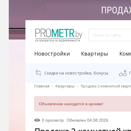
Новостройки
Квартиры
Ком
NEW "Узнай свою новостройку"
Аренда встроенных помещений
Продажа встроенных помещений
Классификация бизнес-центров
Аналитика рынка коммерческой недвижимости
Программа "Переезжаем в новостро
Калькулятор стоимости квартиры
Скидки на новостройки, бонусы
Главная
Квартиры
Продажа 2-комнатной кварт
Объявление находится в архиве!
0 просмотр
Обновлен 04.08.2026