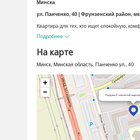
Минска
ул. Панченко, 40 | Фрунзенский район, м
Квартира для тех, кто ищет спокойную, ко
полной инфраструктурой
Подробнее
О квартире
На карте
Светлая и тёплая двухкомнатная квартир
Минск
,
Минская область
,
Панченко ул.
, 40
(
49,4 м² по СНБ
) расположена на
8 этаже 
постройки
.
+
Жилая площадь — 28,6 м²
−
Продажа 2-комнатной квартир
Просторная кухня — 7,3 м²
— редкое преи
Раздельный санузел
Застеклённая лоджия
Установлены: