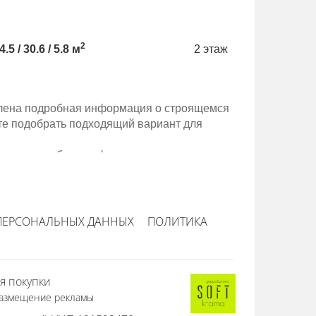
Д, метро М
2
4.5 / 30.6 / 5.8 м
2 этаж
71.6 / 35.8 
авлена подробная информация о строящемся
те подобрать подходящий вариант для
авлена подробная информация о строящемся
те подобрать подходящий вариант для
ПЕРСОНАЛЬНЫХ ДАННЫХ
ПОЛИТИКА
я покупки
азмещение рекламы