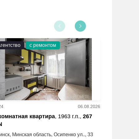
гентство
с ремонтом
Агентство
24
06.08.2026
6
 комнатная квартира
, 1963 г.п.,
267
2 - комнатн
N
BYN
инск, Минская область, Осипенко ул.., 33
Минск, Минс