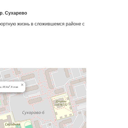
кр. Сухарево
мфортную жизнь в сложившемся районе с
а общей площадью
47,3 м²
9‑этажного панельного дома 1999 года
×
2
ы, 49.4м
, 8 этаж
мущество для квартир этого формата