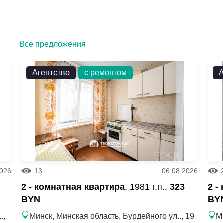
но подходящая для прогулок, отдыха,
Все предложения
Агентство
с ремонтом
А
2026
13
06.08.2026
2 - комнатная квартира
, 1981 г.п.,
323
2 -
BYN
BY
.,
Минск, Минская область, Бурдейного ул.., 19
М