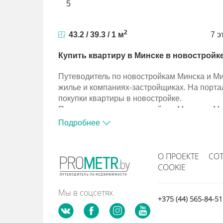
5
2
43.2 / 39.3 / 1 м
7 э
Купить квартиру в Минске в новостройк
Путеводитель по новостройкам Минска и М
жилье и компаниях-застройщиках. На порта
покупки квартиры в новостройке.
Путеводитель по новостройкам Минска и М
жилье и компаниях-застройщиках. На порта
Подробнее
покупки квартиры в новостройке.
О ПРОЕКТЕ
СО
COOKIE
Мы в соцсетях
+375 (44) 565-84-5