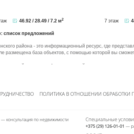
2
таж
46.92 / 28.49 / 7.2 м
7 этаж
4
е: список предложений
инского района - это информационный ресурс, где предст
ле размещена база объектов, с помощью которой вы сможе
инского района - это информационный ресурс, где предст
ле размещена база объектов, с помощью которой вы сможе
ТРУДНИЧЕСТВО
ПОЛИТИКА В ОТНОШЕНИИ ОБРАБОТКИ 
Специальные услови
1
— консультация по недвижимости
+375 (29) 126-01-01
— р