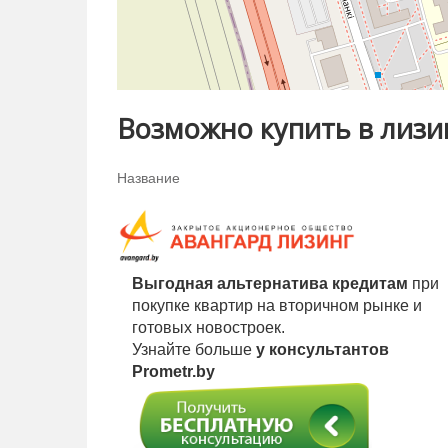
стеклопакеты
надёжная металлическая входная дверь
счётчики воды
Возможно купить в лизи
Дом и окружение
Дом ухоженный, с понятной и спокойной а
Название
обеспечивает удачный баланс между видом,
Локация — главное преимущество
Сухарево — это
обжитый и удобный мик
Выгодная альтернатива кредитам
при
повседневной жизни. Здесь всё уже сформи
покупке квартир на вторичном рынке и
зелёные зоны.
готовых новостроек.
Узнайте больше
у консультантов
В
шаговой доступности
от дома:
Prometr.by
школы и детские сады
поликлиника и аптеки