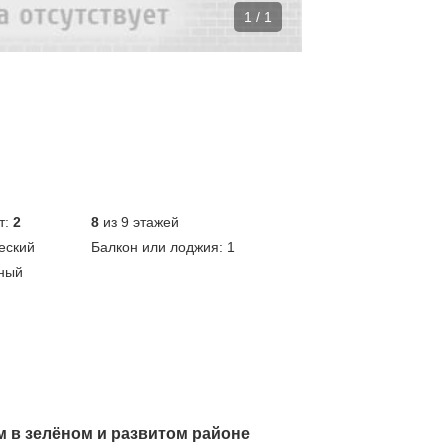
1 / 1
т:
2
8
из 9 этажей
еский
Балкон или лоджия:
1
ный
м в зелёном и развитом районе