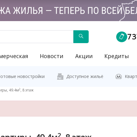
73
мерческая
Новости
Акции
Кредиты
йку"
Готовые новостройки
Доступное жильё
Кварт
2
иры, 49.4м
, 8 этаж
2