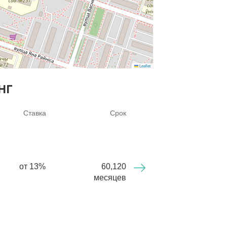
инвестиций.
 записывайтесь на просмотр.
у недвижимость для покупки этой
Leaflet
даже и обмену можно получить в
нг
Ставка
Срок
от 13%
60,120
месяцев