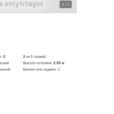
1 / 1
т:
2
2
из 5 этажей
еский
Высота потолков:
2.55 м
енный
Балкон или лоджия:
1