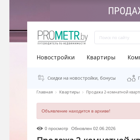
Новостройки
Квартиры
Ком
NEW "Узнай свою новостройку"
Аренда встроенных помещений
Продажа встроенных помещений
Классификация бизнес-центров
Аналитика рынка коммерческой недвижимости
Программа "Переезжаем в новостро
Калькулятор стоимости квартиры
Скидки на новостройки, бонусы
Главная
Квартиры
Продажа 2-комнатной кварт
Объявление находится в архиве!
0 просмотр
Обновлен 02.06.2026