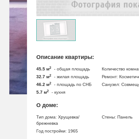
Описание квартиры:
2
45.5 м
- общая площадь
Количество комна
2
32.7 м
- жилая площадь
Ремонт:
Косметич
2
46.2 м
- площадь по СНБ
Санузел:
Совмещ
2
5.7 м
- кухня
О доме:
Тип дома:
Хрущевка/
Стены:
Панель
брежневка
Год постройки:
1965