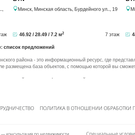
.,
Минск, Минская область, Бурдейного ул.., 19
М
2
таж
46.92 / 28.49 / 7.2 м
7 этаж
4
е: список предложений
инского района - это информационный ресурс, где предст
ле размещена база объектов, с помощью которой вы сможе
инского района - это информационный ресурс, где предст
ле размещена база объектов, с помощью которой вы сможе
ТРУДНИЧЕСТВО
ПОЛИТИКА В ОТНОШЕНИИ ОБРАБОТКИ 
Специальные услови
1
— консультация по недвижимости