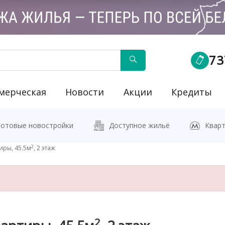
73
мерческая
Новости
Акции
Кредиты
йку"
Готовые новостройки
Доступное жильё
Кварт
2
иры, 45.5м
, 2 этаж
2