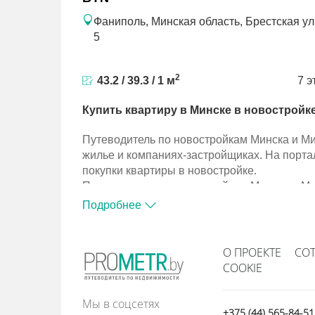
Фаниполь, Минская область, Брестская ул.
5
2
43.2 / 39.3 / 1 м
7 э
Купить квартиру в Минске в новостройк
Путеводитель по новостройкам Минска и М
жилье и компаниях-застройщиках. На порта
покупки квартиры в новостройке.
Путеводитель по новостройкам Минска и М
жилье и компаниях-застройщиках. На порта
Подробнее
покупки квартиры в новостройке.
О ПРОЕКТЕ
СО
COOKIE
Мы в соцсетях
+375 (44) 565-84-5