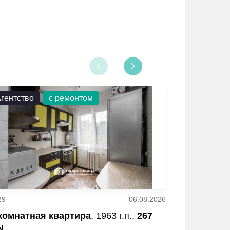
гентство
с ремонтом
Агентство
29
06.08.2026
16
 комнатная квартира
, 1963 г.п.,
267
2 - комнатн
N
BYN