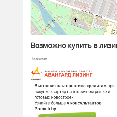
Отличный вариант как для жизни, так и для 
Хотите купить квартиру в Минске? Звоните,
Поможем выгодно и безопасно продать ваш
квартиры.
Расширенные консультации по покупке, про
Возможно купить в лизи
офисе по адресу г. Минск, ул. Кирова, 8.
Название
Выгодная альтернатива кредитам
при
покупке квартир на вторичном рынке и
готовых новостроек.
Узнайте больше
у консультантов
Prometr.by