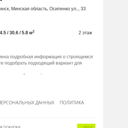
инск, Минская область, Осипенко ул.., 33
Минск, Минс
Д, метро М
2
4.5 / 30.6 / 5.8 м
2 этаж
71.6 / 35.8 
авлена подробная информация о строящемся
те подобрать подходящий вариант для
авлена подробная информация о строящемся
те подобрать подходящий вариант для
ПЕРСОНАЛЬНЫХ ДАННЫХ
ПОЛИТИКА
я покупки