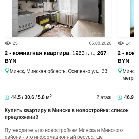
25
06.08.2026
14
2 - комнатная квартира
, 1963 г.п.,
267
2 - ком
BYN
BYN
Минск, Минская область, Осипенко ул.., 33
Минск,
метро 
2
44.5 / 30.6 / 5.8 м
2 этаж
46.9 / 
Купить квартиру в Минске в новостройке: список
предложений
Путеводитель по новостройкам Минска и Минского
района - это информационный ресурс, где