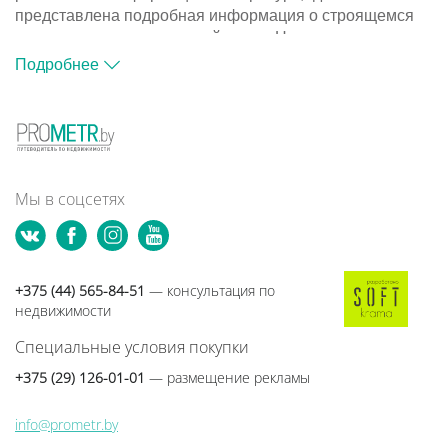
представлена подробная информация о строящемся
жилье и компаниях-застройщиках. На портале
размещена база объектов, с помощью которой вы
Подробнее
сможете подобрать подходящий вариант для покупки
квартиры в новостройке.
Путеводитель по новостройкам Минска и Минского
района - это информационный ресурс, где
представлена подробная информация о строящемся
жилье и компаниях-застройщиках. На портале
Мы в соцсетях
размещена база объектов, с помощью которой вы
сможете подобрать подходящий вариант для покупки
квартиры в новостройке.
+375 (44) 565-84-51
— консультация по
недвижимости
Специальные условия покупки
+375 (29) 126-01-01
— размещение рекламы
info@prometr.by