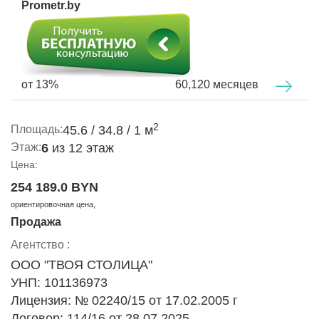
Prometr.by
Огромная колясочная на 1-м этаже. Весь первый этаж
дома займут коммерческие помещения.
от 13%
60,120 месяцев
2
Площадь:
45.6 / 34.8 / 1 м
Этаж:
6
из 12 этаж
Цена:
254 189.0 BYN
ориентировочная цена,
Продажа
Агентство :
ООО "ТВОЯ СТОЛИЦА"
УНП: 101136973
Лицензия: № 02240/15 от 17.02.2005 г
Договор: 114/16 от 28.07.2025