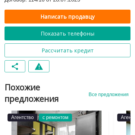
Написать продавцу
Показать телефоны
Рассчитать кредит
Похожие
Все предложения
предложения
Агентство
с ремонтом
Агент