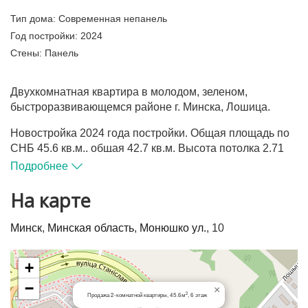
Тип дома:
Современная непанель
Год постройки:
2024
Стены:
Панель
Двухкомнатная квартира в молодом, зеленом,
быстроразвивающемся районе г. Минска, Лошица.
Новостройка 2024 года постройки. Общая площадь по
СНБ 45.6 кв.м., общая 42.7 кв.м. Высота потолка 2.71
кв.м.
Подробнее
Функциональная планировка: кухня-гостиная 20.8 кв.м.
На карте
с выходом на застекленную лоджию с французским
остеклением в пол, жилая комната 14 кв.м. правильной
Минск
,
Минская область
,
Монюшко ул.
, 10
прямоугольной формы, раздельный санузел,
вместительный коридор.
+
Квартира без отделки, что дает возможность
−
×
реализовать свои дизайнерские идеи.
2
Продажа 2-комнатной квартиры, 45.6м
, 6 этаж