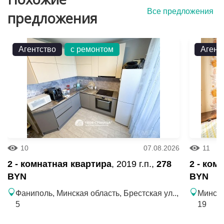
Все предложения
предложения
Агентство
с ремонтом
Агент
10
07.08.2026
11
2 - комнатная квартира
, 2019 г.п.,
278
2 - ком
BYN
BYN
Фаниполь, Минская область, Брестская ул..,
Минск,
5
19