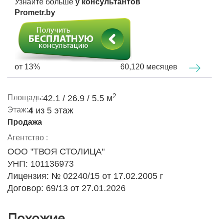
Узнайте больше
у консультантов
- Свободные парковочные места и удобный выезд на
Prometr.by
МКАД.
- Отличный вариант как для комфортного проживания
семьи, так и для выгодной инвестиции!
Не упустите шанс стать владельцем квартиры в одном
от 13%
60,120 месяцев
из самых привлекательных районов Минска!
Почувствуйте атмосферу уюта и удобства, которую
дарит этот дом!
2
Площадь:
42.1 / 26.9 / 5.5 м
Этаж:
4
из 5 этаж
Чистая продажа! Ключи в день сделки!
Продажа
Звоните прямо сейчас и записывайтесь на просмотр!
Агентство :
ООО "ТВОЯ СТОЛИЦА"
УНП: 101136973
Лицензия: № 02240/15 от 17.02.2005 г
Договор: 69/13 от 27.01.2026
Похожие