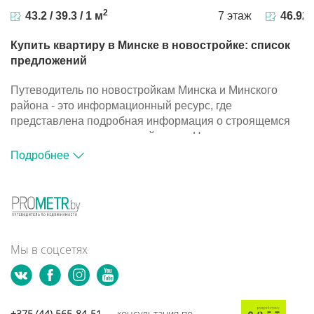
2
43.2 / 39.3 / 1 м
7 этаж
46.92 /
Купить квартиру в Минске в новостройке: список
предложений
Путеводитель по новостройкам Минска и Минского
района - это информационный ресурс, где
представлена подробная информация о строящемся
жилье и компаниях-застройщиках. На портале
размещена база объектов, с помощью которой вы
Подробнее
сможете подобрать подходящий вариант для покупки
квартиры в новостройке.
Путеводитель по новостройкам Минска и Минского
района - это информационный ресурс, где
представлена подробная информация о строящемся
жилье и компаниях-застройщиках. На портале
Мы в соцсетях
размещена база объектов, с помощью которой вы
сможете подобрать подходящий вариант для покупки
квартиры в новостройке.
+375 (44) 565-84-51
— консультация по