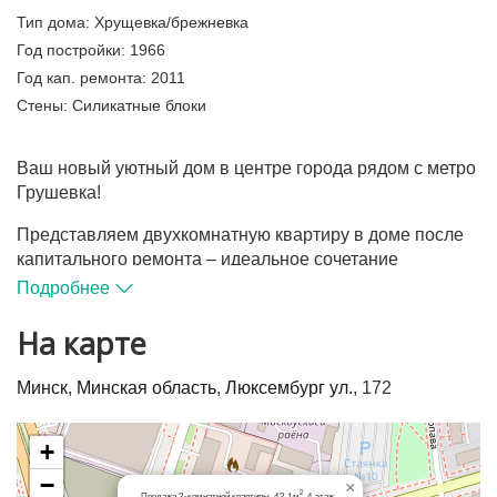
Тип дома:
Хрущевка/брежневка
Год постройки:
1966
Год кап. ремонта:
2011
Стены:
Силикатные блоки
Ваш новый уютный дом в центре города рядом с метро
Грушевка!
Представляем двухкомнатную квартиру в доме после
капитального ремонта – идеальное сочетание
комфорта, уюта и функциональности.
Подробнее
- Всего 10 минут пешком до станции метро Грушевка, 3
На карте
остановки до ст. метро Пушкинская – удобное
транспортное сообщение!
Минск
,
Минская область
,
Люксембург ул.
, 172
- Тихий и зелёный район с уютным двором и парками
рядом: сквер Полянка, Грушевский и
+
Маломедвежинский с водоёмом.
−
×
2
Продажа 2-комнатной квартиры, 42.1м
, 4 этаж