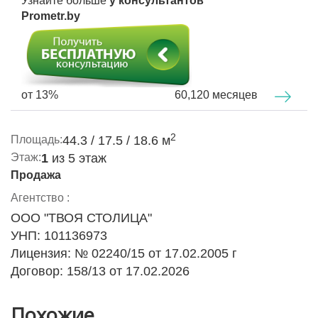
Узнайте больше
у консультантов
Стены выровнены и окрашены.
Prometr.by
Межкомнатные двери
ProfilDoors
с магнитными
замками, обеспечивают бесшумное закрывание и
надежную фиксацию.
В гостиной кухонный гарнитур укомплектован
от 13%
60,120 месяцев
индукционной плитой, духовым шкафом,
микроволновой печью,
вся техника фирмы BOSCH-
Испания!
2
Площадь:
44.3 / 17.5 / 18.6 м
Этаж:
1
из 5 этаж
Совмещенный санузел облицован современной
Продажа
плиткой,
одна стена обогревается
, полотенца и ваш
любимый халат всегда будут сухими и теплыми!
Агентство :
ООО "ТВОЯ СТОЛИЦА"
Стиральная машина и сушильная машина фирмы
УНП: 101136973
BOSCH- Испания!
Лицензия: № 02240/15 от 17.02.2005 г
В прихожей - встроенный функциональный шкаф для
Договор: 158/13 от 17.02.2026
одежды.
В квартире остается ВСЯ мебель и техника!!!
Похожие