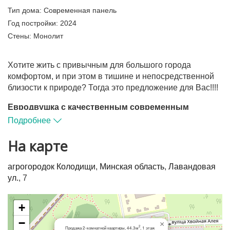
Тип дома:
Современная панель
Год постройки:
2024
Стены:
Монолит
Хотите жить с привычным для большого города
комфортом, и при этом в тишине и непосредственной
близости к природе? Тогда это предложение для Вас!!!!
Евродвушка с качественным современным
ремонтом, готовая к проживанию, в доме комфорт-
Подробнее
класса в жилом комплексе Зеленая Гавань, квартал
Мелодии леса ул. Лавандовая,7.
На карте
Дом монолитно-каркасный 2024 года постройки,
агрогородок Колодищи
,
Минская область
,
Лавандовая
квартира находится на первом этаже 5-этажной секции!
ул.
, 7
Квартира оборудована
сплит- системой
( это
современный тип кондиционера обеспечивает
+
−
эффективное охлаждение/обогрев и бесшумную
×
2
Продажа 2-комнатной квартиры, 44.3м
, 1 этаж