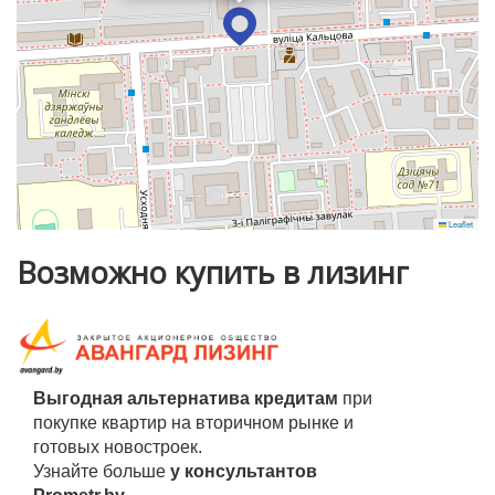
Отличное транспортное сообщение.
В шаговой доступности вся инфраструктура: банки,
круглосуточная аптека, магазины, детские сады, школы,
гимназия, детская и взрослая поликлиника.ТРЦ
Экпобел.
Рядом Цнянское водохранилище и Севастопольский
парк, есть где отдохнуть и заняться спортом.
Leaflet
Прямая продажа.
Возможно купить в лизинг
Выгодная альтернатива кредитам
при
покупке квартир на вторичном рынке и
готовых новостроек.
Узнайте больше
у консультантов