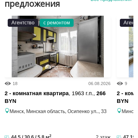
предложения
Агентство
с ремонтом
Агент
18
06.08.2026
9
2 - комнатная квартира
, 1963 г.п.,
266
2 - ком
BYN
BYN
Минск, Минская область, Осипенко ул.., 33
Минск,
2
44.5 / 30.6 / 5.8 м
2 этаж
47.19 