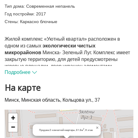
Тип дома:
Современная непанель
Год постройки:
2017
Стены:
Каркасно блочные
Жилой комплекс «Уютный квартал» расположен в
одном из самых
экологически чистых
микрорайонов
Минска- Зеленый Луг. Комплекс имеет
закрытую территорию, для детей предусмотрены
игровые площадки, двор украшен элементами
Подробнее
ландшафтного дизайна. На первых этажах домов есть
коммерческая недвижимость с разными объектами
На карте
инфраструктуры.
Квартира с ремонтом, готова к проживанию.
Минск
,
Минская область
,
Кольцова ул.
, 37
Встроенная кухня с техникой. 2 шкафа-купе.
Металлическая входная дверь.
+
По периметру дома установлено видеонаблюдение.
−
×
Тихий двор. Парковка со шлагбаумом для жильцов
2
Продажа 2-комнатной квартиры, 61.6м
, 8 этаж
дома.