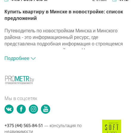
Купить квартиру в Минске в новостройке: список
предложений
Путеводитель по новостройкам Минска и Минского
района - это информационный ресурс, где
представлена подробная информация о строящемся
жилье и компаниях-застройщиках. На портале
размещена база объектов, с помощью которой вы
Подробнее
сможете подобрать подходящий вариант для покупки
квартиры в новостройке.
Путеводитель по новостройкам Минска и Минского
района - это информационный ресурс, где
представлена подробная информация о строящемся
жилье и компаниях-застройщиках. На портале
Мы в соцсетях
размещена база объектов, с помощью которой вы
сможете подобрать подходящий вариант для покупки
квартиры в новостройке.
+375 (44) 565-84-51
— консультация по
недвижимости