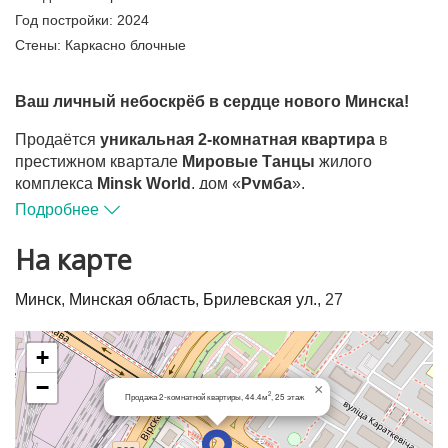
Год постройки:
2024
Стены:
Каркасно блочные
Ваш личный небоскрёб в сердце нового Минска!
Продаётся
уникальная 2-комнатная квартира
в
престижном квартале
Мировые Танцы
жилого
комплекса
Minsk World
, дом «
Румба
».
Подробнее
25-й этаж
современного каркасно-блочного дома 2024
года — это не просто этаж, это ваш собственный
На карте
обзорный пункт над городом. Из окон открывается
панорамный вид на весь Минск
— без соседских
Минск
,
Минская область
,
Брилевская ул.
, 27
окон напротив, только вы и горизонт!
Высокие потолки 3 метра
и французское остекление
+
наполняют квартиру светом, создавая атмосферу
−
×
свободы и вдохновения. Продуманная планировка
2
Продажа 2-комнатной квартиры, 44.4м
, 25 этаж
легко превращается в
евро-двушку
, где каждый метр
работает на
ваш комфорт
. Выполнена разводка