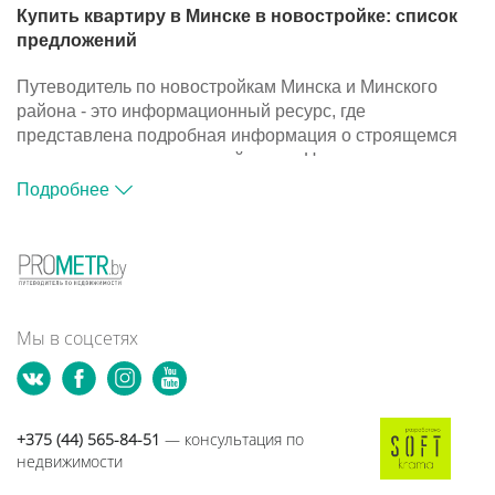
Купить квартиру в Минске в новостройке: список
предложений
Путеводитель по новостройкам Минска и Минского
района - это информационный ресурс, где
представлена подробная информация о строящемся
жилье и компаниях-застройщиках. На портале
размещена база объектов, с помощью которой вы
Подробнее
сможете подобрать подходящий вариант для покупки
квартиры в новостройке.
Путеводитель по новостройкам Минска и Минского
района - это информационный ресурс, где
представлена подробная информация о строящемся
жилье и компаниях-застройщиках. На портале
Мы в соцсетях
размещена база объектов, с помощью которой вы
сможете подобрать подходящий вариант для покупки
квартиры в новостройке.
+375 (44) 565-84-51
— консультация по
недвижимости