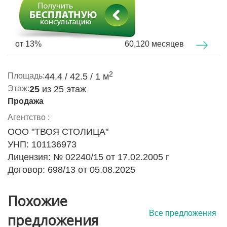
Локация — выигрышная во всём:
- 10 минут до метро «Институт Культуры» и
«Ковальская Слобода»
от 13%
60,120 месяцев
- 1 минута до остановки транспорта
- 10 минут до вокзала
2
Площадь:
44.4 / 42.5 / 1 м
Этаж:
25
из 25 этаж
- рядом — магазины, банки, фитнес, салоны,
Продажа
рестораны
Агентство :
- в 2025 году — открылись детская и взрослая
ООО "ТВОЯ СТОЛИЦА"
поликлиники
УНП: 101136973
Это не просто квартира — это
новая жизнь в
Лицензия: № 02240/15 от 17.02.2005 г
динамичном и стильном районе
, где городская
Договор: 698/13 от 05.08.2025
энергия встречается с комфортом и безопасностью.
Здесь вы получите больше, чем квадратные метры
Похожие
— вы получите вид, атмосферу и статус!
Все предложения
предложения
Заинтересовались? Ждем на просмотр!