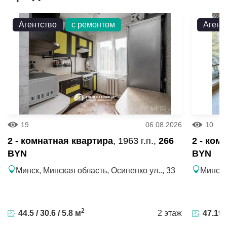
Чистая продажа.
Агентство
с ремонтом
Агент
Двухкомнатная квартира по адресу ул. Брилевская, д.
27 (Октябрьский район)
Материал стен: каркасно-блочный
Год постройки: 2024
Этаж: 25/25, балкон застеклен
Площадь по СНБ: 44.4. Общая площадь: 42.5.
Жилая площадь: 37.9
Высота потолка: 3.0
19
06.08.2026
10
2 - комнатная квартира
, 1963 г.п.,
266
2 - ком
BYN
BYN
Минск, Минская область, Осипенко ул.., 33
Минск,
2
44.5 / 30.6 / 5.8 м
2 этаж
47.19 